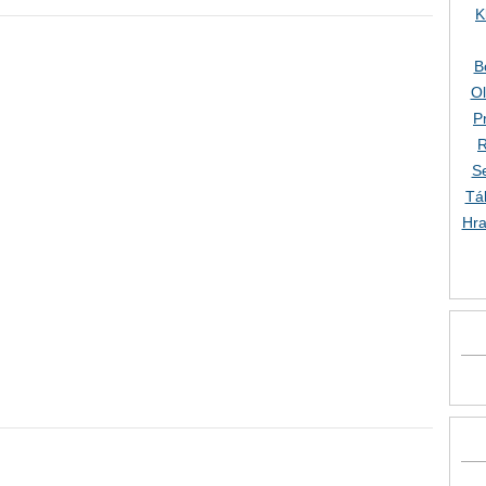
K
B
O
P
R
S
Tá
Hra