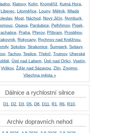
ladno
,
Klatovy
,
Kolín
,
Kroměříž
,
Kutná Hora
,
Liberec
,
Litoměřice
,
Louny
,
Mělník
,
Mladá
oleslav
,
Most
,
Náchod
,
Nový Jičín
,
Nymburk
,
lomouc
,
Opava
,
Pardubice
,
Pelhřimov
,
Písek
,
rachatice
,
Praha
,
Přerov
,
Příbram
,
Prostějov
,
akovník
,
Rokycany
,
Rychnov nad Kněžnou
,
emily
,
Sokolov
,
Strakonice
,
Šumperk
,
Svitavy
,
bor
,
Tachov
,
Teplice
,
Třebíč
,
Trutnov
,
Uherské
diště
,
Ústí nad Labem
,
Ústí nad Orlicí
,
Vsetín
,
Vyškov
,
Žďár nad Sázavou
,
Zlín
,
Znojmo
,
Všechna města »
Dálnice a rychlostní silnice
D1
,
D2
,
D3
,
D5
,
D8
,
D11
,
R1
,
R6
,
R10
,
Archiv dopravních nehod