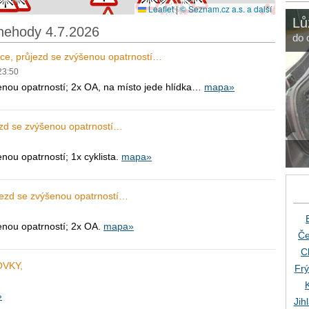
Leaflet
|
© Seznam.cz a.s. a další
Lů
nehody 4.7.2026
do 
ce, průjezd se zvýšenou opatrností…
 23:50
enou opatrností; 2x OA, na místo jede hlídka…
mapa»
ezd se zvýšenou opatrností…
ou opatrností; 1x cyklista.
mapa»
jezd se zvýšenou opatrností…
enou opatrností; 2x OA.
mapa»
Če
C
OVKY,
Frý
»
Jih