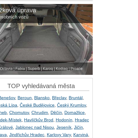
žková úprava
osobních vozů
Octavia | Fabia | Superb | Karoq | Kodiaq | Proace
TOP vyhledávaná města
Benešov
,
Beroun
,
Blansko
,
Břeclav
,
Bruntál
,
ská Lípa
,
České Budějovice
,
Český Krumlov
,
heb
,
Chomutov
,
Chrudim
,
Děčín
,
Domažlice
,
dek-Místek
,
Havlíčkův Brod
,
Hodonín
,
Hradec
Králové
,
Jablonec nad Nisou
,
Jeseník
,
Jičín
,
lava
,
Jindřichův Hradec
,
Karlovy Vary
,
Karviná
,