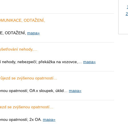
2
OMUNIKACE, ODTAŽENÍ,
E, ODTAŽENÍ,
mapa»
vyšetřování nehody,…
ní nehody, nebezpečí; překážka na vozovce,…
mapa»
průjezd se zvýšenou opatrností…
enou opatrností; OA x sloupek, úklid…
mapa»
jezd se zvýšenou opatrností…
enou opatrností; 2x OA.
mapa»