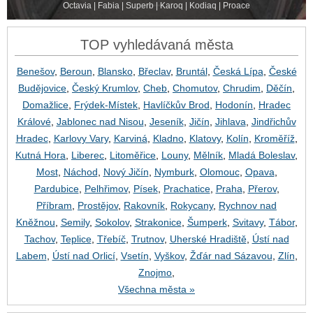
Octavia | Fabia | Superb | Karoq | Kodiaq | Proace
TOP vyhledávaná města
Benešov
,
Beroun
,
Blansko
,
Břeclav
,
Bruntál
,
Česká Lípa
,
České
Budějovice
,
Český Krumlov
,
Cheb
,
Chomutov
,
Chrudim
,
Děčín
,
Domažlice
,
Frýdek-Místek
,
Havlíčkův Brod
,
Hodonín
,
Hradec
Králové
,
Jablonec nad Nisou
,
Jeseník
,
Jičín
,
Jihlava
,
Jindřichův
Hradec
,
Karlovy Vary
,
Karviná
,
Kladno
,
Klatovy
,
Kolín
,
Kroměříž
,
Kutná Hora
,
Liberec
,
Litoměřice
,
Louny
,
Mělník
,
Mladá Boleslav
,
Most
,
Náchod
,
Nový Jičín
,
Nymburk
,
Olomouc
,
Opava
,
Pardubice
,
Pelhřimov
,
Písek
,
Prachatice
,
Praha
,
Přerov
,
Příbram
,
Prostějov
,
Rakovník
,
Rokycany
,
Rychnov nad
Kněžnou
,
Semily
,
Sokolov
,
Strakonice
,
Šumperk
,
Svitavy
,
Tábor
,
Tachov
,
Teplice
,
Třebíč
,
Trutnov
,
Uherské Hradiště
,
Ústí nad
Labem
,
Ústí nad Orlicí
,
Vsetín
,
Vyškov
,
Žďár nad Sázavou
,
Zlín
,
Znojmo
,
Všechna města »