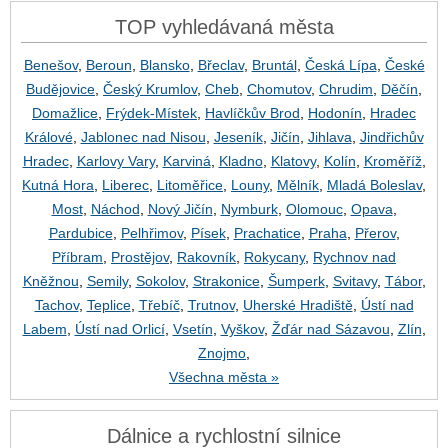
TOP vyhledávaná města
Benešov
,
Beroun
,
Blansko
,
Břeclav
,
Bruntál
,
Česká Lípa
,
České
Budějovice
,
Český Krumlov
,
Cheb
,
Chomutov
,
Chrudim
,
Děčín
,
Domažlice
,
Frýdek-Místek
,
Havlíčkův Brod
,
Hodonín
,
Hradec
Králové
,
Jablonec nad Nisou
,
Jeseník
,
Jičín
,
Jihlava
,
Jindřichův
Hradec
,
Karlovy Vary
,
Karviná
,
Kladno
,
Klatovy
,
Kolín
,
Kroměříž
,
Kutná Hora
,
Liberec
,
Litoměřice
,
Louny
,
Mělník
,
Mladá Boleslav
,
Most
,
Náchod
,
Nový Jičín
,
Nymburk
,
Olomouc
,
Opava
,
Pardubice
,
Pelhřimov
,
Písek
,
Prachatice
,
Praha
,
Přerov
,
Příbram
,
Prostějov
,
Rakovník
,
Rokycany
,
Rychnov nad
Kněžnou
,
Semily
,
Sokolov
,
Strakonice
,
Šumperk
,
Svitavy
,
Tábor
,
Tachov
,
Teplice
,
Třebíč
,
Trutnov
,
Uherské Hradiště
,
Ústí nad
Labem
,
Ústí nad Orlicí
,
Vsetín
,
Vyškov
,
Žďár nad Sázavou
,
Zlín
,
Znojmo
,
Všechna města »
Dálnice a rychlostní silnice