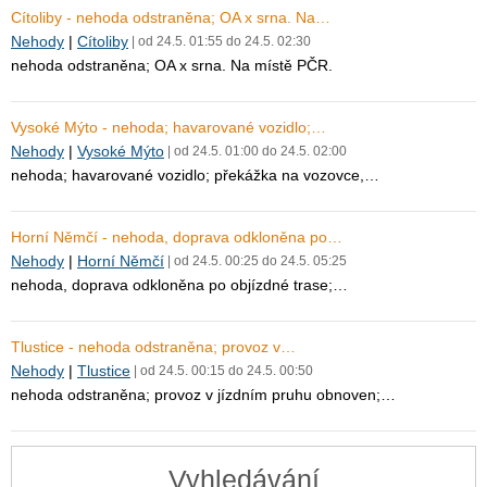
Cítoliby - nehoda odstraněna; OA x srna. Na…
Nehody
|
Cítoliby
| od 24.5. 01:55 do 24.5. 02:30
nehoda odstraněna; OA x srna. Na místě PČR.
Vysoké Mýto - nehoda; havarované vozidlo;…
Nehody
|
Vysoké Mýto
| od 24.5. 01:00 do 24.5. 02:00
nehoda; havarované vozidlo; překážka na vozovce,…
Horní Němčí - nehoda, doprava odkloněna po…
Nehody
|
Horní Němčí
| od 24.5. 00:25 do 24.5. 05:25
nehoda, doprava odkloněna po objízdné trase;…
Tlustice - nehoda odstraněna; provoz v…
Nehody
|
Tlustice
| od 24.5. 00:15 do 24.5. 00:50
nehoda odstraněna; provoz v jízdním pruhu obnoven;…
Vyhledávání