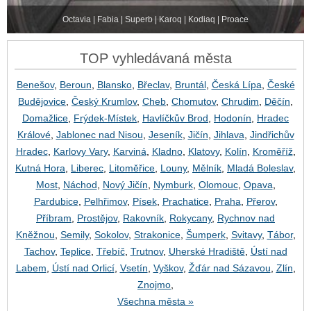
Octavia | Fabia | Superb | Karoq | Kodiaq | Proace
TOP vyhledávaná města
Benešov
,
Beroun
,
Blansko
,
Břeclav
,
Bruntál
,
Česká Lípa
,
České
Budějovice
,
Český Krumlov
,
Cheb
,
Chomutov
,
Chrudim
,
Děčín
,
Domažlice
,
Frýdek-Místek
,
Havlíčkův Brod
,
Hodonín
,
Hradec
Králové
,
Jablonec nad Nisou
,
Jeseník
,
Jičín
,
Jihlava
,
Jindřichův
Hradec
,
Karlovy Vary
,
Karviná
,
Kladno
,
Klatovy
,
Kolín
,
Kroměříž
,
Kutná Hora
,
Liberec
,
Litoměřice
,
Louny
,
Mělník
,
Mladá Boleslav
,
Most
,
Náchod
,
Nový Jičín
,
Nymburk
,
Olomouc
,
Opava
,
Pardubice
,
Pelhřimov
,
Písek
,
Prachatice
,
Praha
,
Přerov
,
Příbram
,
Prostějov
,
Rakovník
,
Rokycany
,
Rychnov nad
Kněžnou
,
Semily
,
Sokolov
,
Strakonice
,
Šumperk
,
Svitavy
,
Tábor
,
Tachov
,
Teplice
,
Třebíč
,
Trutnov
,
Uherské Hradiště
,
Ústí nad
Labem
,
Ústí nad Orlicí
,
Vsetín
,
Vyškov
,
Žďár nad Sázavou
,
Zlín
,
Znojmo
,
Všechna města »