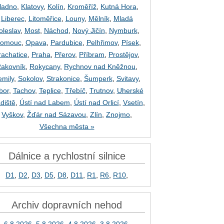
ladno
,
Klatovy
,
Kolín
,
Kroměříž
,
Kutná Hora
,
Liberec
,
Litoměřice
,
Louny
,
Mělník
,
Mladá
oleslav
,
Most
,
Náchod
,
Nový Jičín
,
Nymburk
,
lomouc
,
Opava
,
Pardubice
,
Pelhřimov
,
Písek
,
rachatice
,
Praha
,
Přerov
,
Příbram
,
Prostějov
,
akovník
,
Rokycany
,
Rychnov nad Kněžnou
,
emily
,
Sokolov
,
Strakonice
,
Šumperk
,
Svitavy
,
bor
,
Tachov
,
Teplice
,
Třebíč
,
Trutnov
,
Uherské
diště
,
Ústí nad Labem
,
Ústí nad Orlicí
,
Vsetín
,
Vyškov
,
Žďár nad Sázavou
,
Zlín
,
Znojmo
,
Všechna města »
Dálnice a rychlostní silnice
D1
,
D2
,
D3
,
D5
,
D8
,
D11
,
R1
,
R6
,
R10
,
Archiv dopravních nehod