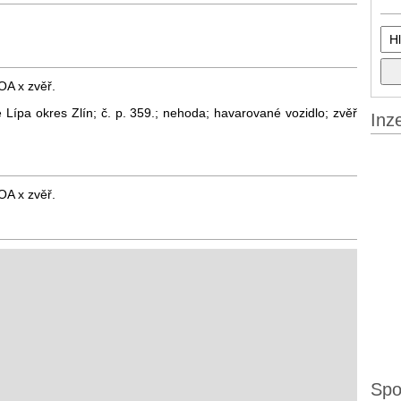
OA x zvěř.
 Lípa okres Zlín; č. p. 359.; nehoda; havarované vozidlo; zvěř
Inz
OA x zvěř.
Spo