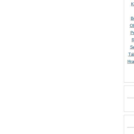
K
B
O
P
R
S
Tá
Hra