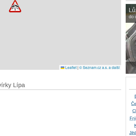
Lů
do 
Leaflet
|
© Seznam.cz a.s. a další
írky Lípa
Če
C
Frý
Jih