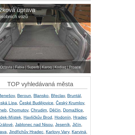
žková úprava
osobních vozů
Octavia | Fabia | Superb | Karoq | Kodiaq | Proace
TOP vyhledávaná města
Benešov
,
Beroun
,
Blansko
,
Břeclav
,
Bruntál
,
ská Lípa
,
České Budějovice
,
Český Krumlov
,
heb
,
Chomutov
,
Chrudim
,
Děčín
,
Domažlice
,
dek-Místek
,
Havlíčkův Brod
,
Hodonín
,
Hradec
Králové
,
Jablonec nad Nisou
,
Jeseník
,
Jičín
,
lava
,
Jindřichův Hradec
,
Karlovy Vary
,
Karviná
,