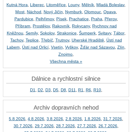
Kutná Hora
,
Liberec
,
Litoměřice
,
Louny
,
Mělník
,
Mladá Boleslav
,
Most
,
Náchod
,
Nový Jičín
,
Nymburk
,
Olomouc
,
Opava
,
Pardubice
,
Pelhřimov
,
Písek
,
Prachatice
,
Praha
,
Přerov
,
Příbram
,
Prostějov
,
Rakovník
,
Rokycany
,
Rychnov nad
Kněžnou
,
Semily
,
Sokolov
,
Strakonice
,
Šumperk
,
Svitavy
,
Tábor
,
Tachov
,
Teplice
,
Třebíč
,
Trutnov
,
Uherské Hradiště
,
Ústí nad
Labem
,
Ústí nad Orlicí
,
Vsetín
,
Vyškov
,
Žďár nad Sázavou
,
Zlín
,
Znojmo
,
Všechna města »
Dálnice a rychlostní silnice
D1
,
D2
,
D3
,
D5
,
D8
,
D11
,
R1
,
R6
,
R10
,
Archiv dopravních nehod
5.8.2026
,
4.8.2026
,
3.8.2026
,
2.8.2026
,
1.8.2026
,
31.7.2026
,
30.7.2026
,
29.7.2026
,
28.7.2026
,
27.7.2026
,
26.7.2026
,