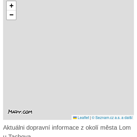
+
−
Leaflet
|
© Seznam.cz a.s. a další
Aktuálni dopravní informace z okolí města Lom
u Tachova