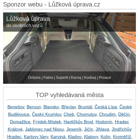
Sponzor webu - Lůžková úprava.cz
Lůžková úprava
do osobních vozů
Octavia | Fabia | Superb | Karoq | Kodiaq | Proace
TOP vyhledávaná města
Benešov
,
Beroun
,
Blansko
,
Břeclav
,
Bruntál
,
Česká Lípa
,
České
Budějovice
,
Český Krumlov
,
Cheb
,
Chomutov
,
Chrudim
,
Děčín
,
Domažlice
,
Frýdek-Místek
,
Havlíčkův Brod
,
Hodonín
,
Hradec
Králové
,
Jablonec nad Nisou
,
Jeseník
,
Jičín
,
Jihlava
,
Jindřichův
Hradec
,
Karlovy Vary
,
Karviná
,
Kladno
,
Klatovy
,
Kolín
,
Kroměříž
,