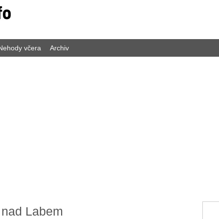
Nehody včera
Archiv
c nad Labem