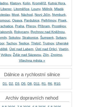
ladno
,
Klatovy
,
Kolín
,
Kroměříž
,
Kutná Hora
,
Liberec
,
Litoměřice
,
Louny
,
Mělník
,
Mladá
oleslav
,
Most
,
Náchod
,
Nový Jičín
,
Nymburk
,
lomouc
,
Opava
,
Pardubice
,
Pelhřimov
,
Písek
,
rachatice
,
Praha
,
Přerov
,
Příbram
,
Prostějov
,
akovník
,
Rokycany
,
Rychnov nad Kněžnou
,
emily
,
Sokolov
,
Strakonice
,
Šumperk
,
Svitavy
,
bor
,
Tachov
,
Teplice
,
Třebíč
,
Trutnov
,
Uherské
diště
,
Ústí nad Labem
,
Ústí nad Orlicí
,
Vsetín
,
Vyškov
,
Žďár nad Sázavou
,
Zlín
,
Znojmo
,
Všechna města »
Dálnice a rychlostní silnice
D1
,
D2
,
D3
,
D5
,
D8
,
D11
,
R1
,
R6
,
R10
,
Archiv dopravních nehod