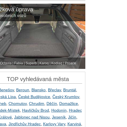
žková úprava
osobních vozů
Octavia | Fabia | Superb | Karoq | Kodiaq | Proace
TOP vyhledávaná města
Benešov
,
Beroun
,
Blansko
,
Břeclav
,
Bruntál
,
ská Lípa
,
České Budějovice
,
Český Krumlov
,
heb
,
Chomutov
,
Chrudim
,
Děčín
,
Domažlice
,
dek-Místek
,
Havlíčkův Brod
,
Hodonín
,
Hradec
Králové
,
Jablonec nad Nisou
,
Jeseník
,
Jičín
,
lava
,
Jindřichův Hradec
,
Karlovy Vary
,
Karviná
,