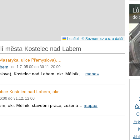
Lů
do 
Leaflet
|
© Seznam.cz a.s. a další
olí města Kostelec nad Labem
. Masaryka, ulice Přemyslova),…
abem
| od 1.7. 05:00 do 30.11. 20:00
myslova), Kostelec nad Labem, okr. Mělník,…
mapa»
u obce Kostelec nad Labem, okr.…
06:00 do 31.12. 12:00
abem, okr. Mělník, stavební práce, zúžená…
mapa»
Če
C
Frý
Jih