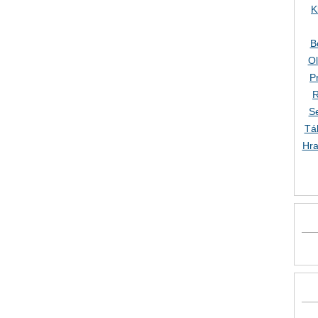
K
B
O
P
R
S
Tá
Hra