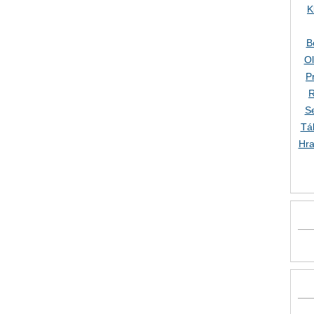
K
B
O
P
R
S
Tá
Hra