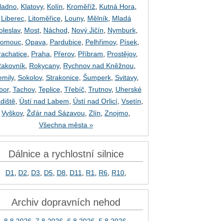
ladno
,
Klatovy
,
Kolín
,
Kroměříž
,
Kutná Hora
,
Liberec
,
Litoměřice
,
Louny
,
Mělník
,
Mladá
oleslav
,
Most
,
Náchod
,
Nový Jičín
,
Nymburk
,
lomouc
,
Opava
,
Pardubice
,
Pelhřimov
,
Písek
,
rachatice
,
Praha
,
Přerov
,
Příbram
,
Prostějov
,
akovník
,
Rokycany
,
Rychnov nad Kněžnou
,
emily
,
Sokolov
,
Strakonice
,
Šumperk
,
Svitavy
,
bor
,
Tachov
,
Teplice
,
Třebíč
,
Trutnov
,
Uherské
diště
,
Ústí nad Labem
,
Ústí nad Orlicí
,
Vsetín
,
Vyškov
,
Žďár nad Sázavou
,
Zlín
,
Znojmo
,
Všechna města »
Dálnice a rychlostní silnice
D1
,
D2
,
D3
,
D5
,
D8
,
D11
,
R1
,
R6
,
R10
,
Archiv dopravních nehod