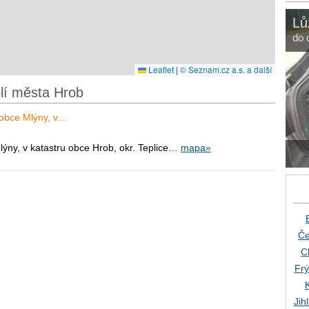
Lů
do 
Leaflet
|
© Seznam.cz a.s. a další
olí města Hrob
t obce Mlýny, v…
Mlýny, v katastru obce Hrob, okr. Teplice…
mapa»
Če
C
Frý
Jih