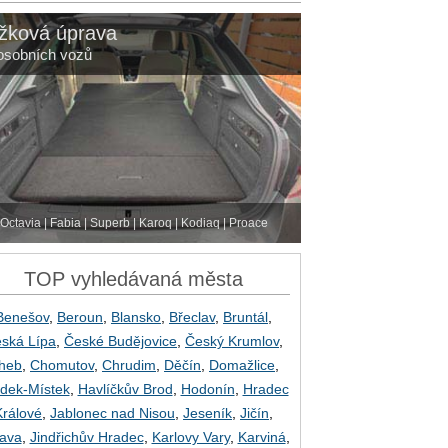
žková úprava
osobních vozů
Octavia | Fabia | Superb | Karoq | Kodiaq | Proace
TOP vyhledávaná města
Benešov
,
Beroun
,
Blansko
,
Břeclav
,
Bruntál
,
ská Lípa
,
České Budějovice
,
Český Krumlov
,
heb
,
Chomutov
,
Chrudim
,
Děčín
,
Domažlice
,
dek-Místek
,
Havlíčkův Brod
,
Hodonín
,
Hradec
Králové
,
Jablonec nad Nisou
,
Jeseník
,
Jičín
,
lava
,
Jindřichův Hradec
,
Karlovy Vary
,
Karviná
,