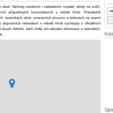
okolí. Nehody osobních i nákladních vozidel, střety se zvěří,
ích příjezdových komunikacích v městě Hrob. Pravidelně
h, uzavírkách silnic, omezeních provozu a kolonách na území
 o dopravních nehodách v městě Hrob vycházejí z oficiálních
 slouží řidičům, kteří chtějí mít aktuální informace o nehodách,
Inz
b.
Spo