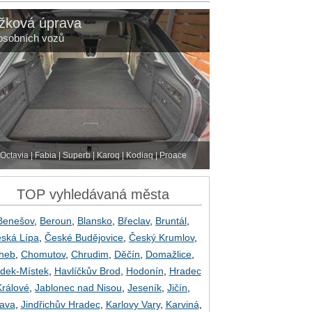
žková úprava
osobních vozů
Octavia | Fabia | Superb | Karoq | Kodiaq | Proace
TOP vyhledávaná města
Benešov
,
Beroun
,
Blansko
,
Břeclav
,
Bruntál
,
ská Lípa
,
České Budějovice
,
Český Krumlov
,
heb
,
Chomutov
,
Chrudim
,
Děčín
,
Domažlice
,
dek-Místek
,
Havlíčkův Brod
,
Hodonín
,
Hradec
Králové
,
Jablonec nad Nisou
,
Jeseník
,
Jičín
,
lava
,
Jindřichův Hradec
,
Karlovy Vary
,
Karviná
,