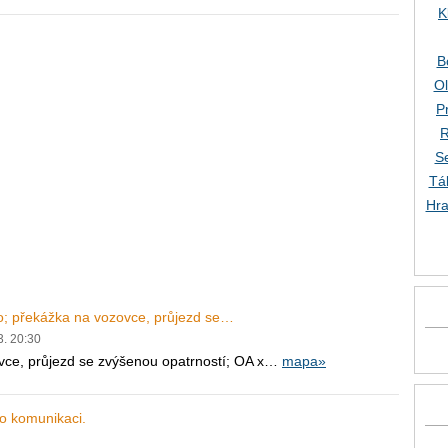
K
B
O
P
R
S
Tá
Hra
o; překážka na vozovce, průjezd se…
3. 20:30
vce, průjezd se zvýšenou opatrností; OA x…
mapa»
o komunikaci.