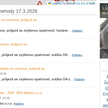
Leaflet
|
© Seznam.cz a.s. a další
Lů
nehody 17.3.2026
do 
a na vozovce, průjezd se…
vce, průjezd se zvýšenou opatrností; havárie…
mapa»
ozovce, průjezd se…
, průjezd se zvýšenou opatrností; srážka OA…
mapa»
ekážka na vozovce, průjezd se…
20:30
, průjezd se zvýšenou opatrností; srážka OA s…
mapa»
Če
C
er - ZDP: SPH Elektro s.r.o.
Frý
3. 20:26
ro s.r.o.
mapa»
Jih