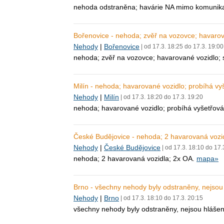
nehoda odstraněna; havárie NA mimo komunik
Bořenovice - nehoda; zvěř na vozovce; havarov
Nehody
|
Bořenovice
| od 17.3. 18:25 do 17.3. 19:00
nehoda; zvěř na vozovce; havarované vozidlo; s
Milín - nehoda; havarované vozidlo; probíhá v
Nehody
|
Milín
| od 17.3. 18:20 do 17.3. 19:20
nehoda; havarované vozidlo; probíhá vyšetřová
České Budějovice - nehoda; 2 havarovaná vozi
Nehody
|
České Budějovice
| od 17.3. 18:10 do 17.
nehoda; 2 havarovaná vozidla; 2x OA.
mapa»
Brno - všechny nehody byly odstraněny, nejso
Nehody
|
Brno
| od 17.3. 18:10 do 17.3. 20:15
všechny nehody byly odstraněny, nejsou hláše