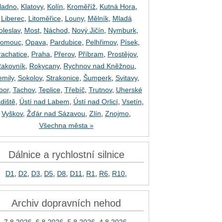
ladno
,
Klatovy
,
Kolín
,
Kroměříž
,
Kutná Hora
,
Liberec
,
Litoměřice
,
Louny
,
Mělník
,
Mladá
oleslav
,
Most
,
Náchod
,
Nový Jičín
,
Nymburk
,
lomouc
,
Opava
,
Pardubice
,
Pelhřimov
,
Písek
,
rachatice
,
Praha
,
Přerov
,
Příbram
,
Prostějov
,
akovník
,
Rokycany
,
Rychnov nad Kněžnou
,
emily
,
Sokolov
,
Strakonice
,
Šumperk
,
Svitavy
,
bor
,
Tachov
,
Teplice
,
Třebíč
,
Trutnov
,
Uherské
diště
,
Ústí nad Labem
,
Ústí nad Orlicí
,
Vsetín
,
Vyškov
,
Žďár nad Sázavou
,
Zlín
,
Znojmo
,
Všechna města »
Dálnice a rychlostní silnice
D1
,
D2
,
D3
,
D5
,
D8
,
D11
,
R1
,
R6
,
R10
,
Archiv dopravních nehod