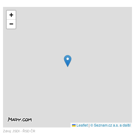
+
−
Leaflet
|
© Seznam.cz a.s. a další
Zdroj: JSDI - ŘSD ČR