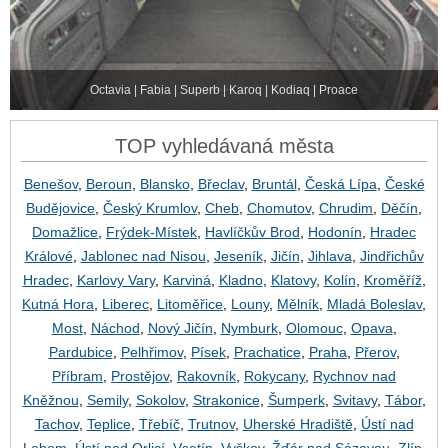
Octavia | Fabia | Superb | Karoq | Kodiaq | Proace
TOP vyhledávaná města
Benešov
,
Beroun
,
Blansko
,
Břeclav
,
Bruntál
,
Česká Lípa
,
České
Budějovice
,
Český Krumlov
,
Cheb
,
Chomutov
,
Chrudim
,
Děčín
,
Domažlice
,
Frýdek-Místek
,
Havlíčkův Brod
,
Hodonín
,
Hradec
Králové
,
Jablonec nad Nisou
,
Jeseník
,
Jičín
,
Jihlava
,
Jindřichův
Hradec
,
Karlovy Vary
,
Karviná
,
Kladno
,
Klatovy
,
Kolín
,
Kroměříž
,
Kutná Hora
,
Liberec
,
Litoměřice
,
Louny
,
Mělník
,
Mladá Boleslav
,
Most
,
Náchod
,
Nový Jičín
,
Nymburk
,
Olomouc
,
Opava
,
Pardubice
,
Pelhřimov
,
Písek
,
Prachatice
,
Praha
,
Přerov
,
Příbram
,
Prostějov
,
Rakovník
,
Rokycany
,
Rychnov nad
Kněžnou
,
Semily
,
Sokolov
,
Strakonice
,
Šumperk
,
Svitavy
,
Tábor
,
Tachov
,
Teplice
,
Třebíč
,
Trutnov
,
Uherské Hradiště
,
Ústí nad