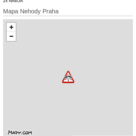
2x NAxOA
Mapa Nehody Praha
+
−