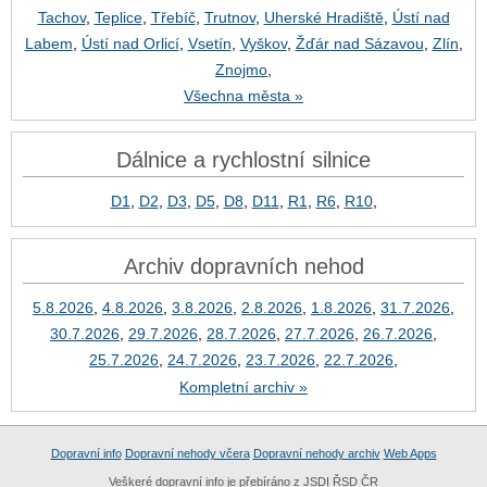
Tachov
,
Teplice
,
Třebíč
,
Trutnov
,
Uherské Hradiště
,
Ústí nad
Labem
,
Ústí nad Orlicí
,
Vsetín
,
Vyškov
,
Žďár nad Sázavou
,
Zlín
,
Znojmo
,
Všechna města »
Dálnice a rychlostní silnice
D1
,
D2
,
D3
,
D5
,
D8
,
D11
,
R1
,
R6
,
R10
,
Archiv dopravních nehod
5.8.2026
,
4.8.2026
,
3.8.2026
,
2.8.2026
,
1.8.2026
,
31.7.2026
,
30.7.2026
,
29.7.2026
,
28.7.2026
,
27.7.2026
,
26.7.2026
,
25.7.2026
,
24.7.2026
,
23.7.2026
,
22.7.2026
,
Kompletní archiv »
Dopravní info
Dopravní nehody včera
Dopravní nehody archiv
Web Apps
Veškeré dopravní info je přebíráno z JSDI ŘSD ČR