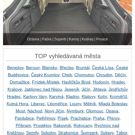
Octavia | Fabia | Superb | Karoq | Kodiaq | Proace
TOP vyhledávaná města
Benešov
,
Beroun
,
Blansko
,
Břeclav
,
Bruntál
,
Česká Lípa
,
České
Budějovice
,
Český Krumlov
,
Cheb
,
Chomutov
,
Chrudim
,
Děčín
,
Domažlice
,
Frýdek-Místek
,
Havlíčkův Brod
,
Hodonín
,
Hradec
Králové
,
Jablonec nad Nisou
,
Jeseník
,
Jičín
,
Jihlava
,
Jindřichův
Hradec
,
Karlovy Vary
,
Karviná
,
Kladno
,
Klatovy
,
Kolín
,
Kroměříž
,
Kutná Hora
,
Liberec
,
Litoměřice
,
Louny
,
Mělník
,
Mladá Boleslav
,
Most
,
Náchod
,
Nový Jičín
,
Nymburk
,
Olomouc
,
Opava
,
Pardubice
,
Pelhřimov
,
Písek
,
Prachatice
,
Praha
,
Přerov
,
Příbram
,
Prostějov
,
Rakovník
,
Rokycany
,
Rychnov nad
Kněžnou
,
Semily
,
Sokolov
,
Strakonice
,
Šumperk
,
Svitavy
,
Tábor
,