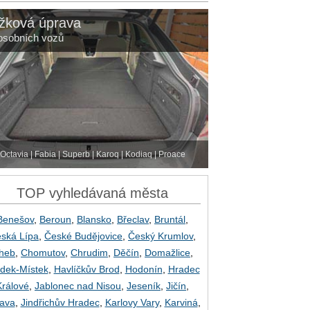
žková úprava
osobních vozů
Octavia | Fabia | Superb | Karoq | Kodiaq | Proace
TOP vyhledávaná města
Benešov
,
Beroun
,
Blansko
,
Břeclav
,
Bruntál
,
ská Lípa
,
České Budějovice
,
Český Krumlov
,
heb
,
Chomutov
,
Chrudim
,
Děčín
,
Domažlice
,
dek-Místek
,
Havlíčkův Brod
,
Hodonín
,
Hradec
Králové
,
Jablonec nad Nisou
,
Jeseník
,
Jičín
,
lava
,
Jindřichův Hradec
,
Karlovy Vary
,
Karviná
,