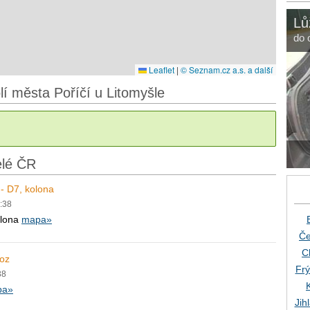
Lů
do 
Leaflet
|
© Seznam.cz a.s. a další
lí města Poříčí u Litomyšle
elé ČR
- D7, kolona
0:38
olona
mapa»
Če
C
voz
Frý
38
pa»
Jih