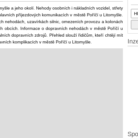
yšle a jeho okolí. Nehody osobních i nákladních vozidel, střety
lavních příjezdových komunikacích v městě Poříčí u Litomyšle.
ch nehodách, uzavírkách silnic, omezeních provozu a kolonách
ých obcích. Informace o dopravních nehodách v městě Poříčí u
lních dopravních zdrojů. Přehled slouží řidičům, kteří chtějí mít
Inz
vních komplikacích v městě Poříčí u Litomyšle.
Spo