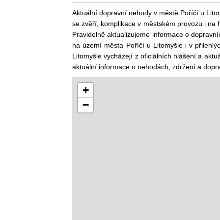
Aktuální dopravní nehody v městě Poříčí u Litom
se zvěří, komplikace v městském provozu i na h
Pravidelně aktualizujeme informace o dopravní
na území města Poříčí u Litomyšle i v přilehl
Litomyšle vycházejí z oficiálních hlášení a aktuá
aktuální informace o nehodách, zdržení a dopra
+
−