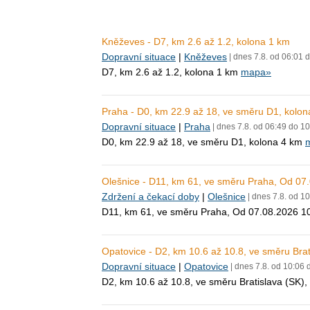
Kněževes - D7, km 2.6 až 1.2, kolona 1 km
Dopravní situace
|
Kněževes
| dnes 7.8. od 06:01 
D7, km 2.6 až 1.2, kolona 1 km
mapa»
Praha - D0, km 22.9 až 18, ve směru D1, kolon
Dopravní situace
|
Praha
| dnes 7.8. od 06:49 do 1
D0, km 22.9 až 18, ve směru D1, kolona 4 km
Olešnice - D11, km 61, ve směru Praha, Od 0
Zdržení a čekací doby
|
Olešnice
| dnes 7.8. od 1
D11, km 61, ve směru Praha, Od 07.08.2026 1
Opatovice - D2, km 10.6 až 10.8, ve směru Brati
Dopravní situace
|
Opatovice
| dnes 7.8. od 10:06 
D2, km 10.6 až 10.8, ve směru Bratislava (SK),