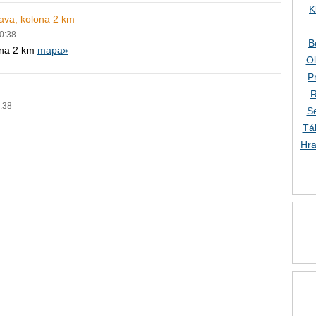
K
rava, kolona 2 km
10:38
B
ona 2 km
mapa»
O
P
R
0:38
S
Tá
Hra