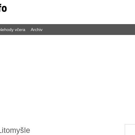
Nehody včera
Archiv
Litomyšle