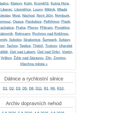
ladno
,
Klatovy
,
Kolín
,
Kroměříž
,
Kutná Hora
,
Liberec
,
Litoměřice
,
Louny
,
Mělník
,
Mladá
oleslav
,
Most
,
Náchod
,
Nový Jičín
,
Nymburk
,
lomouc
,
Opava
,
Pardubice
,
Pelhřimov
,
Písek
,
rachatice
,
Praha
,
Přerov
,
Příbram
,
Prostějov
,
akovník
,
Rokycany
,
Rychnov nad Kněžnou
,
emily
,
Sokolov
,
Strakonice
,
Šumperk
,
Svitavy
,
bor
,
Tachov
,
Teplice
,
Třebíč
,
Trutnov
,
Uherské
diště
,
Ústí nad Labem
,
Ústí nad Orlicí
,
Vsetín
,
Vyškov
,
Žďár nad Sázavou
,
Zlín
,
Znojmo
,
Všechna města »
Dálnice a rychlostní silnice
D1
,
D2
,
D3
,
D5
,
D8
,
D11
,
R1
,
R6
,
R10
,
Archiv dopravních nehod