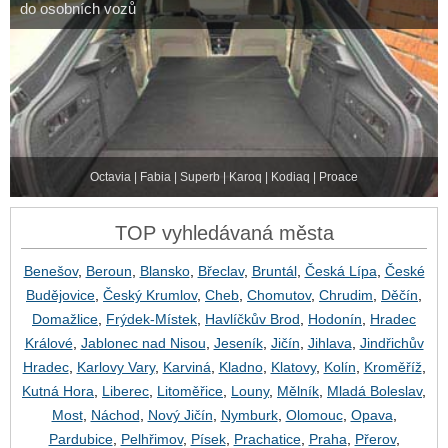
do osobních vozů
Octavia | Fabia | Superb | Karoq | Kodiaq | Proace
TOP vyhledávaná města
Benešov
,
Beroun
,
Blansko
,
Břeclav
,
Bruntál
,
Česká Lípa
,
České
Budějovice
,
Český Krumlov
,
Cheb
,
Chomutov
,
Chrudim
,
Děčín
,
Domažlice
,
Frýdek-Místek
,
Havlíčkův Brod
,
Hodonín
,
Hradec
Králové
,
Jablonec nad Nisou
,
Jeseník
,
Jičín
,
Jihlava
,
Jindřichův
Hradec
,
Karlovy Vary
,
Karviná
,
Kladno
,
Klatovy
,
Kolín
,
Kroměříž
,
Kutná Hora
,
Liberec
,
Litoměřice
,
Louny
,
Mělník
,
Mladá Boleslav
,
Most
,
Náchod
,
Nový Jičín
,
Nymburk
,
Olomouc
,
Opava
,
Pardubice
,
Pelhřimov
,
Písek
,
Prachatice
,
Praha
,
Přerov
,