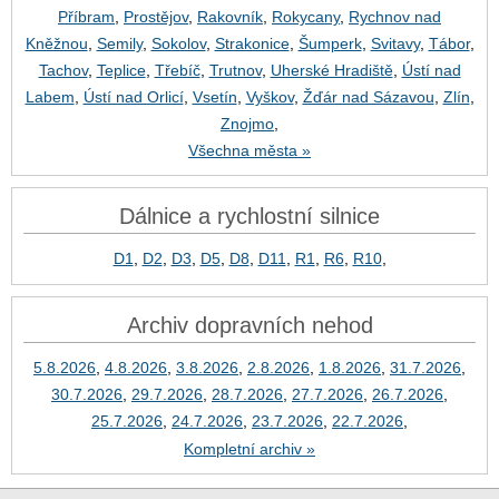
Příbram
,
Prostějov
,
Rakovník
,
Rokycany
,
Rychnov nad
Kněžnou
,
Semily
,
Sokolov
,
Strakonice
,
Šumperk
,
Svitavy
,
Tábor
,
Tachov
,
Teplice
,
Třebíč
,
Trutnov
,
Uherské Hradiště
,
Ústí nad
Labem
,
Ústí nad Orlicí
,
Vsetín
,
Vyškov
,
Žďár nad Sázavou
,
Zlín
,
Znojmo
,
Všechna města »
Dálnice a rychlostní silnice
D1
,
D2
,
D3
,
D5
,
D8
,
D11
,
R1
,
R6
,
R10
,
Archiv dopravních nehod
5.8.2026
,
4.8.2026
,
3.8.2026
,
2.8.2026
,
1.8.2026
,
31.7.2026
,
30.7.2026
,
29.7.2026
,
28.7.2026
,
27.7.2026
,
26.7.2026
,
25.7.2026
,
24.7.2026
,
23.7.2026
,
22.7.2026
,
Kompletní archiv »