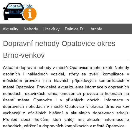
Dopravní info
Aktuálně
Aktuality
Nehody
Uzavírky
Dálnice D1
Archiv
Dopravní nehody Opatovice okres
Brno-venkov
Aktuální dopravní nehody v městě Opatovice a jeho okolí. Nehody
osobních i nákladních vozidel, střety se zvěří, komplikace v
městském provozu i na hlavních příjezdových komunikacích v
městě Opatovice. Pravidelně aktualizujeme informace o dopravních
nehodách, uzavírkách silnic, omezeních provozu a kolonách na
území města Opatovice i v přilehlých obcích. Informace o
dopravních nehodách v městě Opatovice v okrese Brno-venkov
vycházejí z oficiálních hlášení a aktuálních dopravních zdrojů.
Přehled slouží řidičům, kteří chtějí mít aktuální informace o
nehodách, zdržení a dopravních komplikacích v městě Opatovice.