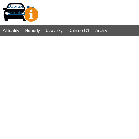
Dopravní info
Aktuálně
Aktuality
Nehody
Uzavírky
Dálnice D1
Archiv