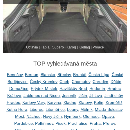
Octavia | Fabia | Superb | Karoq | Kodiaq | Proace
TOP vyhledávaná města
Benešov
,
Beroun
,
Blansko
,
Břeclav
,
Bruntál
,
Česká Lípa
,
České
Budějovice
,
Český Krumlov
,
Cheb
,
Chomutov
,
Chrudim
,
Děčín
,
Domažlice
,
Frýdek-Místek
,
Havlíčkův Brod
,
Hodonín
,
Hradec
Králové
,
Jablonec nad Nisou
,
Jeseník
,
Jičín
,
Jihlava
,
Jindřichův
Hradec
,
Karlovy Vary
,
Karviná
,
Kladno
,
Klatovy
,
Kolín
,
Kroměříž
,
Kutná Hora
,
Liberec
,
Litoměřice
,
Louny
,
Mělník
,
Mladá Boleslav
,
Most
,
Náchod
,
Nový Jičín
,
Nymburk
,
Olomouc
,
Opava
,
Pardubice
,
Pelhřimov
,
Písek
,
Prachatice
,
Praha
,
Přerov
,