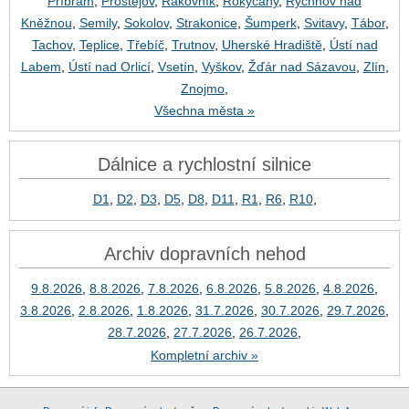
Příbram
,
Prostějov
,
Rakovník
,
Rokycany
,
Rychnov nad
Kněžnou
,
Semily
,
Sokolov
,
Strakonice
,
Šumperk
,
Svitavy
,
Tábor
,
Tachov
,
Teplice
,
Třebíč
,
Trutnov
,
Uherské Hradiště
,
Ústí nad
Labem
,
Ústí nad Orlicí
,
Vsetín
,
Vyškov
,
Žďár nad Sázavou
,
Zlín
,
Znojmo
,
Všechna města »
Dálnice a rychlostní silnice
D1
,
D2
,
D3
,
D5
,
D8
,
D11
,
R1
,
R6
,
R10
,
Archiv dopravních nehod
9.8.2026
,
8.8.2026
,
7.8.2026
,
6.8.2026
,
5.8.2026
,
4.8.2026
,
3.8.2026
,
2.8.2026
,
1.8.2026
,
31.7.2026
,
30.7.2026
,
29.7.2026
,
28.7.2026
,
27.7.2026
,
26.7.2026
,
Kompletní archiv »