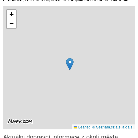
+
−
Leaflet
|
© Seznam.cz a.s. a další
Aktuálni dopravní informace z okolí města