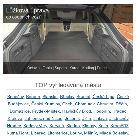
Lůžková úprava
do osobních vozů
Octavia | Fabia | Superb | Karoq | Kodiaq | Proace
TOP vyhledávaná města
Benešov
,
Beroun
,
Blansko
,
Břeclav
,
Bruntál
,
Česká Lípa
,
České
Budějovice
,
Český Krumlov
,
Cheb
,
Chomutov
,
Chrudim
,
Děčín
,
Domažlice
,
Frýdek-Místek
,
Havlíčkův Brod
,
Hodonín
,
Hradec
Králové
,
Jablonec nad Nisou
,
Jeseník
,
Jičín
,
Jihlava
,
Jindřichův
Hradec
,
Karlovy Vary
,
Karviná
,
Kladno
,
Klatovy
,
Kolín
,
Kroměříž
,
Kutná Hora
,
Liberec
,
Litoměřice
,
Louny
,
Mělník
,
Mladá Boleslav
,