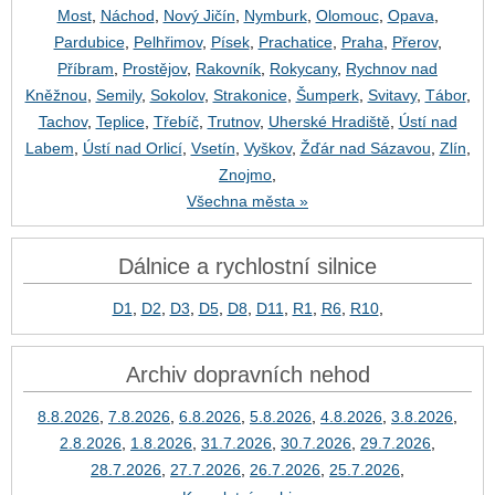
Most
,
Náchod
,
Nový Jičín
,
Nymburk
,
Olomouc
,
Opava
,
Pardubice
,
Pelhřimov
,
Písek
,
Prachatice
,
Praha
,
Přerov
,
Příbram
,
Prostějov
,
Rakovník
,
Rokycany
,
Rychnov nad
Kněžnou
,
Semily
,
Sokolov
,
Strakonice
,
Šumperk
,
Svitavy
,
Tábor
,
Tachov
,
Teplice
,
Třebíč
,
Trutnov
,
Uherské Hradiště
,
Ústí nad
Labem
,
Ústí nad Orlicí
,
Vsetín
,
Vyškov
,
Žďár nad Sázavou
,
Zlín
,
Znojmo
,
Všechna města »
Dálnice a rychlostní silnice
D1
,
D2
,
D3
,
D5
,
D8
,
D11
,
R1
,
R6
,
R10
,
Archiv dopravních nehod
8.8.2026
,
7.8.2026
,
6.8.2026
,
5.8.2026
,
4.8.2026
,
3.8.2026
,
2.8.2026
,
1.8.2026
,
31.7.2026
,
30.7.2026
,
29.7.2026
,
28.7.2026
,
27.7.2026
,
26.7.2026
,
25.7.2026
,