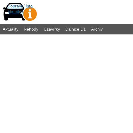
Dopravní info
Aktuálně
Aktuality
Nehody
Uzavírky
Dálnice D1
Archiv