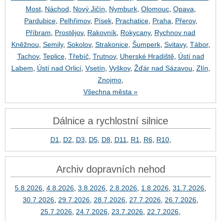
Most
,
Náchod
,
Nový Jičín
,
Nymburk
,
Olomouc
,
Opava
,
Pardubice
,
Pelhřimov
,
Písek
,
Prachatice
,
Praha
,
Přerov
,
Příbram
,
Prostějov
,
Rakovník
,
Rokycany
,
Rychnov nad
Kněžnou
,
Semily
,
Sokolov
,
Strakonice
,
Šumperk
,
Svitavy
,
Tábor
,
Tachov
,
Teplice
,
Třebíč
,
Trutnov
,
Uherské Hradiště
,
Ústí nad
Labem
,
Ústí nad Orlicí
,
Vsetín
,
Vyškov
,
Žďár nad Sázavou
,
Zlín
,
Znojmo
,
Všechna města »
Dálnice a rychlostní silnice
D1
,
D2
,
D3
,
D5
,
D8
,
D11
,
R1
,
R6
,
R10
,
Archiv dopravních nehod
5.8.2026
,
4.8.2026
,
3.8.2026
,
2.8.2026
,
1.8.2026
,
31.7.2026
,
30.7.2026
,
29.7.2026
,
28.7.2026
,
27.7.2026
,
26.7.2026
,
25.7.2026
,
24.7.2026
,
23.7.2026
,
22.7.2026
,