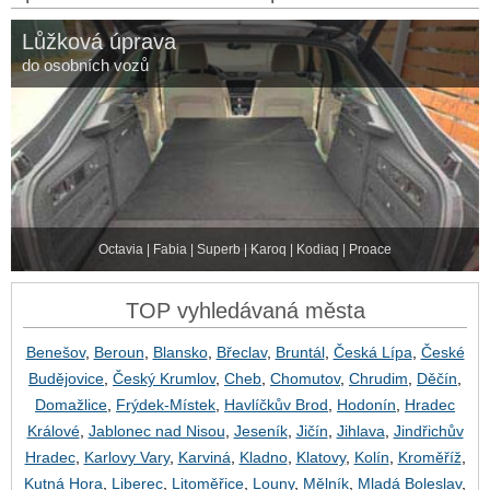
Lůžková úprava
do osobních vozů
Octavia | Fabia | Superb | Karoq | Kodiaq | Proace
TOP vyhledávaná města
Benešov
,
Beroun
,
Blansko
,
Břeclav
,
Bruntál
,
Česká Lípa
,
České
Budějovice
,
Český Krumlov
,
Cheb
,
Chomutov
,
Chrudim
,
Děčín
,
Domažlice
,
Frýdek-Místek
,
Havlíčkův Brod
,
Hodonín
,
Hradec
Králové
,
Jablonec nad Nisou
,
Jeseník
,
Jičín
,
Jihlava
,
Jindřichův
Hradec
,
Karlovy Vary
,
Karviná
,
Kladno
,
Klatovy
,
Kolín
,
Kroměříž
,
Kutná Hora
,
Liberec
,
Litoměřice
,
Louny
,
Mělník
,
Mladá Boleslav
,