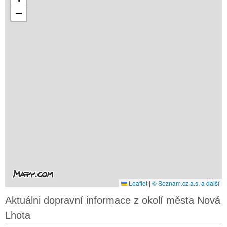
−
Leaflet
|
© Seznam.cz a.s. a další
Aktuálni dopravní informace z okolí města Nová
Lhota