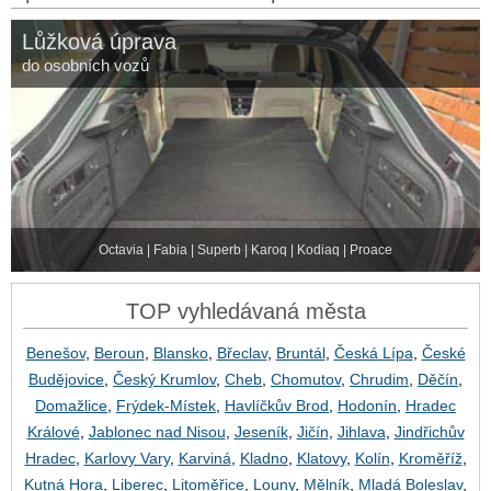
Lůžková úprava
do osobních vozů
Octavia | Fabia | Superb | Karoq | Kodiaq | Proace
TOP vyhledávaná města
Benešov
,
Beroun
,
Blansko
,
Břeclav
,
Bruntál
,
Česká Lípa
,
České
Budějovice
,
Český Krumlov
,
Cheb
,
Chomutov
,
Chrudim
,
Děčín
,
Domažlice
,
Frýdek-Místek
,
Havlíčkův Brod
,
Hodonín
,
Hradec
Králové
,
Jablonec nad Nisou
,
Jeseník
,
Jičín
,
Jihlava
,
Jindřichův
Hradec
,
Karlovy Vary
,
Karviná
,
Kladno
,
Klatovy
,
Kolín
,
Kroměříž
,
Kutná Hora
,
Liberec
,
Litoměřice
,
Louny
,
Mělník
,
Mladá Boleslav
,