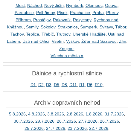
Most
,
Náchod
,
Nový Jičín
,
Nymburk
,
Olomouc
,
Opava
,
Pardubice
,
Pelhřimov
,
Písek
,
Prachatice
,
Praha
,
Přerov
,
Příbram
,
Prostějov
,
Rakovník
,
Rokycany
,
Rychnov nad
Kněžnou
,
Semily
,
Sokolov
,
Strakonice
,
Šumperk
,
Svitavy
,
Tábor
,
Tachov
,
Teplice
,
Třebíč
,
Trutnov
,
Uherské Hradiště
,
Ústí nad
Labem
,
Ústí nad Orlicí
,
Vsetín
,
Vyškov
,
Žďár nad Sázavou
,
Zlín
,
Znojmo
,
Všechna města »
Dálnice a rychlostní silnice
D1
,
D2
,
D3
,
D5
,
D8
,
D11
,
R1
,
R6
,
R10
,
Archiv dopravních nehod
5.8.2026
,
4.8.2026
,
3.8.2026
,
2.8.2026
,
1.8.2026
,
31.7.2026
,
30.7.2026
,
29.7.2026
,
28.7.2026
,
27.7.2026
,
26.7.2026
,
25.7.2026
,
24.7.2026
,
23.7.2026
,
22.7.2026
,