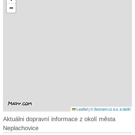
−
Leaflet
|
© Seznam.cz a.s. a další
Aktuálni dopravní informace z okolí města
Neplachovice