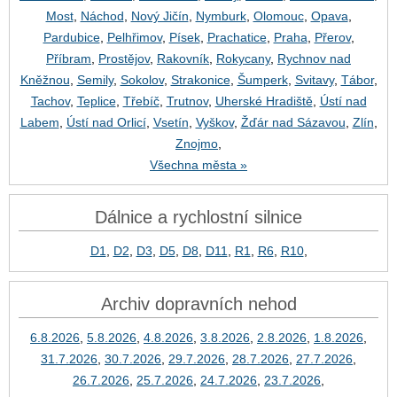
Most
,
Náchod
,
Nový Jičín
,
Nymburk
,
Olomouc
,
Opava
,
Pardubice
,
Pelhřimov
,
Písek
,
Prachatice
,
Praha
,
Přerov
,
Příbram
,
Prostějov
,
Rakovník
,
Rokycany
,
Rychnov nad
Kněžnou
,
Semily
,
Sokolov
,
Strakonice
,
Šumperk
,
Svitavy
,
Tábor
,
Tachov
,
Teplice
,
Třebíč
,
Trutnov
,
Uherské Hradiště
,
Ústí nad
Labem
,
Ústí nad Orlicí
,
Vsetín
,
Vyškov
,
Žďár nad Sázavou
,
Zlín
,
Znojmo
,
Všechna města »
Dálnice a rychlostní silnice
D1
,
D2
,
D3
,
D5
,
D8
,
D11
,
R1
,
R6
,
R10
,
Archiv dopravních nehod
6.8.2026
,
5.8.2026
,
4.8.2026
,
3.8.2026
,
2.8.2026
,
1.8.2026
,
31.7.2026
,
30.7.2026
,
29.7.2026
,
28.7.2026
,
27.7.2026
,
26.7.2026
,
25.7.2026
,
24.7.2026
,
23.7.2026
,