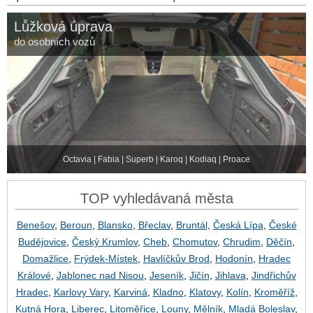
Lůžková úprava
do osobních vozů
Octavia | Fabia | Superb | Karoq | Kodiaq | Proace
TOP vyhledávaná města
Benešov
,
Beroun
,
Blansko
,
Břeclav
,
Bruntál
,
Česká Lípa
,
České
Budějovice
,
Český Krumlov
,
Cheb
,
Chomutov
,
Chrudim
,
Děčín
,
Domažlice
,
Frýdek-Místek
,
Havlíčkův Brod
,
Hodonín
,
Hradec
Králové
,
Jablonec nad Nisou
,
Jeseník
,
Jičín
,
Jihlava
,
Jindřichův
Hradec
,
Karlovy Vary
,
Karviná
,
Kladno
,
Klatovy
,
Kolín
,
Kroměříž
,
Kutná Hora
,
Liberec
,
Litoměřice
,
Louny
,
Mělník
,
Mladá Boleslav
,