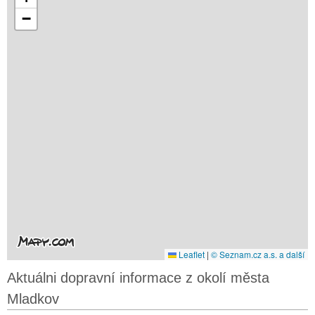
−
Leaflet
|
© Seznam.cz a.s. a další
Aktuálni dopravní informace z okolí města
Mladkov