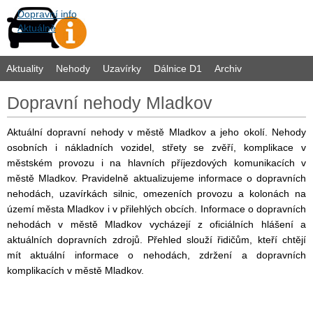
Dopravní info
Aktuálně
Aktuality
Nehody
Uzavírky
Dálnice D1
Archiv
Dopravní nehody Mladkov
Aktuální dopravní nehody v městě Mladkov a jeho okolí. Nehody
osobních i nákladních vozidel, střety se zvěří, komplikace v
městském provozu i na hlavních příjezdových komunikacích v
městě Mladkov. Pravidelně aktualizujeme informace o dopravních
nehodách, uzavírkách silnic, omezeních provozu a kolonách na
území města Mladkov i v přilehlých obcích. Informace o dopravních
nehodách v městě Mladkov vycházejí z oficiálních hlášení a
aktuálních dopravních zdrojů. Přehled slouží řidičům, kteří chtějí
mít aktuální informace o nehodách, zdržení a dopravních
komplikacích v městě Mladkov.