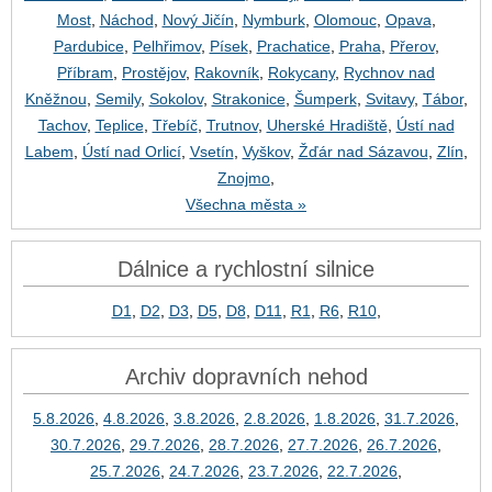
Most
,
Náchod
,
Nový Jičín
,
Nymburk
,
Olomouc
,
Opava
,
Pardubice
,
Pelhřimov
,
Písek
,
Prachatice
,
Praha
,
Přerov
,
Příbram
,
Prostějov
,
Rakovník
,
Rokycany
,
Rychnov nad
Kněžnou
,
Semily
,
Sokolov
,
Strakonice
,
Šumperk
,
Svitavy
,
Tábor
,
Tachov
,
Teplice
,
Třebíč
,
Trutnov
,
Uherské Hradiště
,
Ústí nad
Labem
,
Ústí nad Orlicí
,
Vsetín
,
Vyškov
,
Žďár nad Sázavou
,
Zlín
,
Znojmo
,
Všechna města »
Dálnice a rychlostní silnice
D1
,
D2
,
D3
,
D5
,
D8
,
D11
,
R1
,
R6
,
R10
,
Archiv dopravních nehod
5.8.2026
,
4.8.2026
,
3.8.2026
,
2.8.2026
,
1.8.2026
,
31.7.2026
,
30.7.2026
,
29.7.2026
,
28.7.2026
,
27.7.2026
,
26.7.2026
,
25.7.2026
,
24.7.2026
,
23.7.2026
,
22.7.2026
,