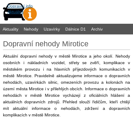
Dopravní info
Aktuálně
Aktuality
Nehody
Uzavírky
Dálnice D1
Archiv
Dopravní nehody Mirotice
Aktuální dopravní nehody v městě Mirotice a jeho okolí. Nehody
osobních i nákladních vozidel, střety se zvěří, komplikace v
městském provozu i na hlavních příjezdových komunikacích v
městě Mirotice. Pravidelně aktualizujeme informace o dopravních
nehodách, uzavírkách silnic, omezeních provozu a kolonách na
území města Mirotice i v přilehlých obcích. Informace o dopravních
nehodách v městě Mirotice vycházejí z oficiálních hlášení a
aktuálních dopravních zdrojů. Přehled slouží řidičům, kteří chtějí
mít aktuální informace o nehodách, zdržení a dopravních
komplikacích v městě Mirotice.