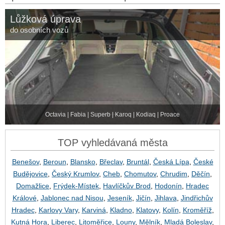
Lůžková úprava
do osobních vozů
Octavia | Fabia | Superb | Karoq | Kodiaq | Proace
TOP vyhledávaná města
Benešov
,
Beroun
,
Blansko
,
Břeclav
,
Bruntál
,
Česká Lípa
,
České
Budějovice
,
Český Krumlov
,
Cheb
,
Chomutov
,
Chrudim
,
Děčín
,
Domažlice
,
Frýdek-Místek
,
Havlíčkův Brod
,
Hodonín
,
Hradec
Králové
,
Jablonec nad Nisou
,
Jeseník
,
Jičín
,
Jihlava
,
Jindřichův
Hradec
,
Karlovy Vary
,
Karviná
,
Kladno
,
Klatovy
,
Kolín
,
Kroměříž
,
Kutná Hora
,
Liberec
,
Litoměřice
,
Louny
,
Mělník
,
Mladá Boleslav
,