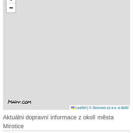
−
Leaflet
|
© Seznam.cz a.s. a další
Aktuálni dopravní informace z okolí města
Mirotice