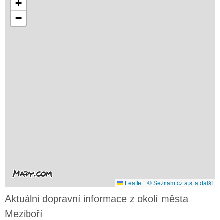
+
−
Leaflet
|
© Seznam.cz a.s. a další
Aktuálni dopravní informace z okolí města
Meziboří