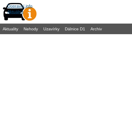
Dopravní info
Aktuálně
Aktuality
Nehody
Uzavírky
Dálnice D1
Archiv