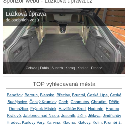
Sponzor webu - Lůžková úprava.cz
Lůžková úprava
do osobních vozů
Octavia | Fabia | Superb | Karoq | Kodiaq | Proace
TOP vyhledávaná města
Benešov
,
Beroun
,
Blansko
,
Břeclav
,
Bruntál
,
Česká Lípa
,
České
Budějovice
,
Český Krumlov
,
Cheb
,
Chomutov
,
Chrudim
,
Děčín
,
Domažlice
,
Frýdek-Místek
,
Havlíčkův Brod
,
Hodonín
,
Hradec
Králové
,
Jablonec nad Nisou
,
Jeseník
,
Jičín
,
Jihlava
,
Jindřichův
Hradec
,
Karlovy Vary
,
Karviná
,
Kladno
,
Klatovy
,
Kolín
,
Kroměříž
,