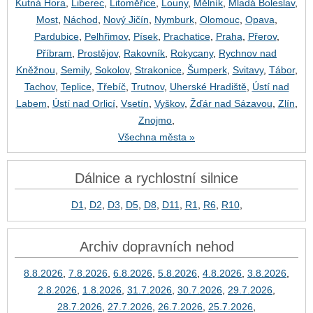
Kutná Hora
,
Liberec
,
Litoměřice
,
Louny
,
Mělník
,
Mladá Boleslav
,
Most
,
Náchod
,
Nový Jičín
,
Nymburk
,
Olomouc
,
Opava
,
Pardubice
,
Pelhřimov
,
Písek
,
Prachatice
,
Praha
,
Přerov
,
Příbram
,
Prostějov
,
Rakovník
,
Rokycany
,
Rychnov nad
Kněžnou
,
Semily
,
Sokolov
,
Strakonice
,
Šumperk
,
Svitavy
,
Tábor
,
Tachov
,
Teplice
,
Třebíč
,
Trutnov
,
Uherské Hradiště
,
Ústí nad
Labem
,
Ústí nad Orlicí
,
Vsetín
,
Vyškov
,
Žďár nad Sázavou
,
Zlín
,
Znojmo
,
Všechna města »
Dálnice a rychlostní silnice
D1
,
D2
,
D3
,
D5
,
D8
,
D11
,
R1
,
R6
,
R10
,
Archiv dopravních nehod
8.8.2026
,
7.8.2026
,
6.8.2026
,
5.8.2026
,
4.8.2026
,
3.8.2026
,
2.8.2026
,
1.8.2026
,
31.7.2026
,
30.7.2026
,
29.7.2026
,
28.7.2026
,
27.7.2026
,
26.7.2026
,
25.7.2026
,