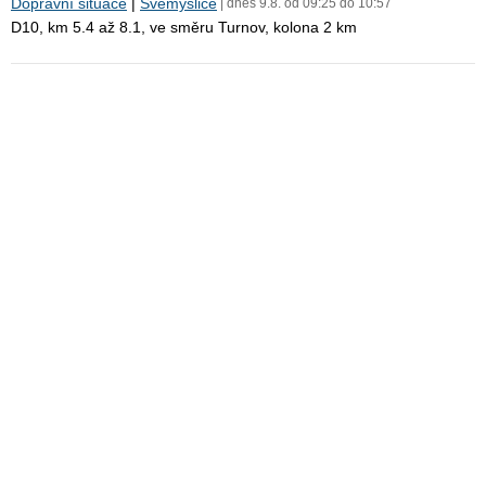
Dopravní situace
|
Svémyslice
| dnes 9.8. od 09:25 do 10:57
D10, km 5.4 až 8.1, ve směru Turnov, kolona 2 km