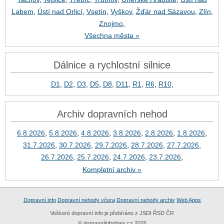
Labem
,
Ústí nad Orlicí
,
Vsetín
,
Vyškov
,
Žďár nad Sázavou
,
Zlín
,
Znojmo
,
Všechna města »
Dálnice a rychlostní silnice
D1
,
D2
,
D3
,
D5
,
D8
,
D11
,
R1
,
R6
,
R10
,
Archiv dopravních nehod
6.8.2026
,
5.8.2026
,
4.8.2026
,
3.8.2026
,
2.8.2026
,
1.8.2026
,
31.7.2026
,
30.7.2026
,
29.7.2026
,
28.7.2026
,
27.7.2026
,
26.7.2026
,
25.7.2026
,
24.7.2026
,
23.7.2026
,
Kompletní archiv »
Dopravní info
Dopravní nehody včera
Dopravní nehody archiv
Web Apps
Veškeré dopravní info je přebíráno z JSDI ŘSD ČR
© dopravníinfodnes.cz 2026