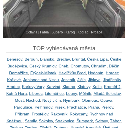
Octavia | Fabia | Superb | Karoq | Kodiaq | Proace
TOP vyhledávaná města
Benešov
,
Beroun
,
Blansko
,
Břeclav
,
Bruntál
,
Česká Lípa
,
České
Budějovice
,
Český Krumlov
,
Cheb
,
Chomutov
,
Chrudim
,
Děčín
,
Domažlice
,
Frýdek-Místek
,
Havlíčkův Brod
,
Hodonín
,
Hradec
Králové
,
Jablonec nad Nisou
,
Jeseník
,
Jičín
,
Jihlava
,
Jindřichův
Hradec
,
Karlovy Vary
,
Karviná
,
Kladno
,
Klatovy
,
Kolín
,
Kroměříž
,
Kutná Hora
,
Liberec
,
Litoměřice
,
Louny
,
Mělník
,
Mladá Boleslav
,
Most
,
Náchod
,
Nový Jičín
,
Nymburk
,
Olomouc
,
Opava
,
Pardubice
,
Pelhřimov
,
Písek
,
Prachatice
,
Praha
,
Přerov
,
Příbram
,
Prostějov
,
Rakovník
,
Rokycany
,
Rychnov nad
Kněžnou
,
Semily
,
Sokolov
,
Strakonice
,
Šumperk
,
Svitavy
,
Tábor
,
Tachov
,
Teplice
,
Třebíč
,
Trutnov
,
Uherské Hradiště
,
Ústí nad