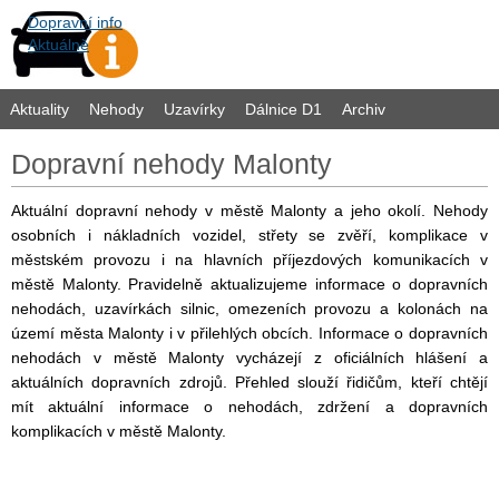
Dopravní info
Aktuálně
Aktuality
Nehody
Uzavírky
Dálnice D1
Archiv
Dopravní nehody Malonty
Aktuální dopravní nehody v městě Malonty a jeho okolí. Nehody
osobních i nákladních vozidel, střety se zvěří, komplikace v
městském provozu i na hlavních příjezdových komunikacích v
městě Malonty. Pravidelně aktualizujeme informace o dopravních
nehodách, uzavírkách silnic, omezeních provozu a kolonách na
území města Malonty i v přilehlých obcích. Informace o dopravních
nehodách v městě Malonty vycházejí z oficiálních hlášení a
aktuálních dopravních zdrojů. Přehled slouží řidičům, kteří chtějí
mít aktuální informace o nehodách, zdržení a dopravních
komplikacích v městě Malonty.