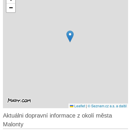
−
Leaflet
|
© Seznam.cz a.s. a další
Aktuálni dopravní informace z okolí města
Malonty