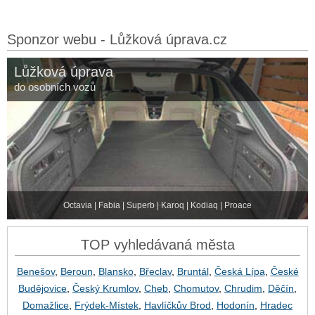
Sponzor webu - Lůžková úprava.cz
Lůžková úprava
do osobních vozů
Octavia | Fabia | Superb | Karoq | Kodiaq | Proace
TOP vyhledávaná města
Benešov
,
Beroun
,
Blansko
,
Břeclav
,
Bruntál
,
Česká Lípa
,
České
Budějovice
,
Český Krumlov
,
Cheb
,
Chomutov
,
Chrudim
,
Děčín
,
Domažlice
,
Frýdek-Místek
,
Havlíčkův Brod
,
Hodonín
,
Hradec