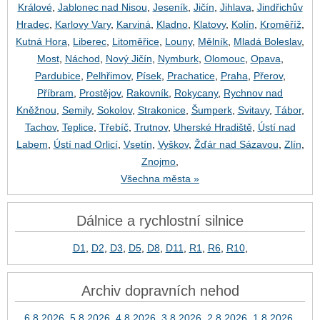
Králové
,
Jablonec nad Nisou
,
Jeseník
,
Jičín
,
Jihlava
,
Jindřichův
Hradec
,
Karlovy Vary
,
Karviná
,
Kladno
,
Klatovy
,
Kolín
,
Kroměříž
,
Kutná Hora
,
Liberec
,
Litoměřice
,
Louny
,
Mělník
,
Mladá Boleslav
,
Most
,
Náchod
,
Nový Jičín
,
Nymburk
,
Olomouc
,
Opava
,
Pardubice
,
Pelhřimov
,
Písek
,
Prachatice
,
Praha
,
Přerov
,
Příbram
,
Prostějov
,
Rakovník
,
Rokycany
,
Rychnov nad
Kněžnou
,
Semily
,
Sokolov
,
Strakonice
,
Šumperk
,
Svitavy
,
Tábor
,
Tachov
,
Teplice
,
Třebíč
,
Trutnov
,
Uherské Hradiště
,
Ústí nad
Labem
,
Ústí nad Orlicí
,
Vsetín
,
Vyškov
,
Žďár nad Sázavou
,
Zlín
,
Znojmo
,
Všechna města »
Dálnice a rychlostní silnice
D1
,
D2
,
D3
,
D5
,
D8
,
D11
,
R1
,
R6
,
R10
,
Archiv dopravních nehod
6.8.2026
,
5.8.2026
,
4.8.2026
,
3.8.2026
,
2.8.2026
,
1.8.2026
,