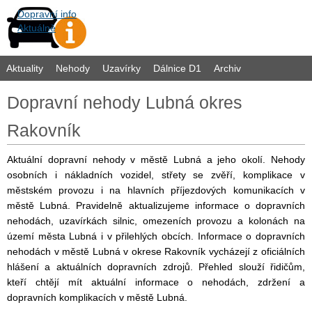
Dopravní info
Aktuálně
Aktuality
Nehody
Uzavírky
Dálnice D1
Archiv
Dopravní nehody Lubná okres
Rakovník
Aktuální dopravní nehody v městě Lubná a jeho okolí. Nehody
osobních i nákladních vozidel, střety se zvěří, komplikace v
městském provozu i na hlavních příjezdových komunikacích v
městě Lubná. Pravidelně aktualizujeme informace o dopravních
nehodách, uzavírkách silnic, omezeních provozu a kolonách na
území města Lubná i v přilehlých obcích. Informace o dopravních
nehodách v městě Lubná v okrese Rakovník vycházejí z oficiálních
hlášení a aktuálních dopravních zdrojů. Přehled slouží řidičům,
kteří chtějí mít aktuální informace o nehodách, zdržení a
dopravních komplikacích v městě Lubná.