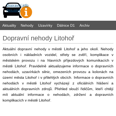
Dopravní info
Aktuálně
Aktuality
Nehody
Uzavírky
Dálnice D1
Archiv
Dopravní nehody Litohoř
Aktuální dopravní nehody v městě Litohoř a jeho okolí. Nehody
osobních i nákladních vozidel, střety se zvěří, komplikace v
městském provozu i na hlavních příjezdových komunikacích v
městě Litohoř. Pravidelně aktualizujeme informace o dopravních
nehodách, uzavírkách silnic, omezeních provozu a kolonách na
území města Litohoř i v přilehlých obcích. Informace o dopravních
nehodách v městě Litohoř vycházejí z oficiálních hlášení a
aktuálních dopravních zdrojů. Přehled slouží řidičům, kteří chtějí
mít aktuální informace o nehodách, zdržení a dopravních
komplikacích v městě Litohoř.