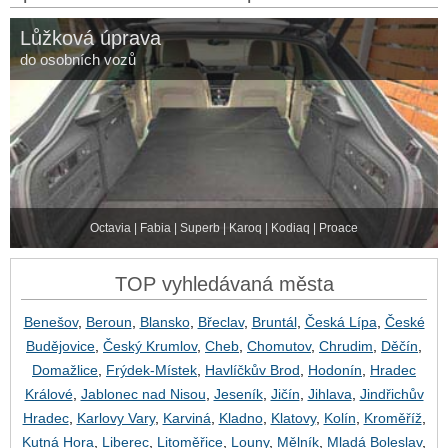
Lůžková úprava
do osobních vozů
Octavia | Fabia | Superb | Karoq | Kodiaq | Proace
TOP vyhledávaná města
Benešov
,
Beroun
,
Blansko
,
Břeclav
,
Bruntál
,
Česká Lípa
,
České
Budějovice
,
Český Krumlov
,
Cheb
,
Chomutov
,
Chrudim
,
Děčín
,
Domažlice
,
Frýdek-Místek
,
Havlíčkův Brod
,
Hodonín
,
Hradec
Králové
,
Jablonec nad Nisou
,
Jeseník
,
Jičín
,
Jihlava
,
Jindřichův
Hradec
,
Karlovy Vary
,
Karviná
,
Kladno
,
Klatovy
,
Kolín
,
Kroměříž
,
Kutná Hora
,
Liberec
,
Litoměřice
,
Louny
,
Mělník
,
Mladá Boleslav
,