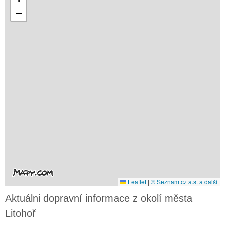
−
Leaflet
|
© Seznam.cz a.s. a další
Aktuálni dopravní informace z okolí města
Litohoř