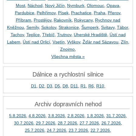
Most
,
Náchod
,
Nový Jičín
,
Nymburk
,
Olomouc
,
Opava
,
Pardubice
,
Pelhřimov
,
Písek
,
Prachatice
,
Praha
,
Přerov
,
Příbram
,
Prostějov
,
Rakovník
,
Rokycany
,
Rychnov nad
Kněžnou
,
Semily
,
Sokolov
,
Strakonice
,
Šumperk
,
Svitavy
,
Tábor
,
Tachov
,
Teplice
,
Třebíč
,
Trutnov
,
Uherské Hradiště
,
Ústí nad
Labem
,
Ústí nad Orlicí
,
Vsetín
,
Vyškov
,
Žďár nad Sázavou
,
Zlín
,
Znojmo
,
Všechna města »
Dálnice a rychlostní silnice
D1
,
D2
,
D3
,
D5
,
D8
,
D11
,
R1
,
R6
,
R10
,
Archiv dopravních nehod
5.8.2026
,
4.8.2026
,
3.8.2026
,
2.8.2026
,
1.8.2026
,
31.7.2026
,
30.7.2026
,
29.7.2026
,
28.7.2026
,
27.7.2026
,
26.7.2026
,
25.7.2026
,
24.7.2026
,
23.7.2026
,
22.7.2026
,