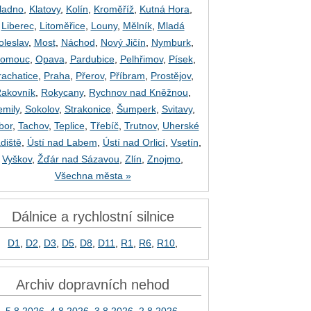
ladno
,
Klatovy
,
Kolín
,
Kroměříž
,
Kutná Hora
,
Liberec
,
Litoměřice
,
Louny
,
Mělník
,
Mladá
oleslav
,
Most
,
Náchod
,
Nový Jičín
,
Nymburk
,
lomouc
,
Opava
,
Pardubice
,
Pelhřimov
,
Písek
,
rachatice
,
Praha
,
Přerov
,
Příbram
,
Prostějov
,
akovník
,
Rokycany
,
Rychnov nad Kněžnou
,
emily
,
Sokolov
,
Strakonice
,
Šumperk
,
Svitavy
,
bor
,
Tachov
,
Teplice
,
Třebíč
,
Trutnov
,
Uherské
diště
,
Ústí nad Labem
,
Ústí nad Orlicí
,
Vsetín
,
Vyškov
,
Žďár nad Sázavou
,
Zlín
,
Znojmo
,
Všechna města »
Dálnice a rychlostní silnice
D1
,
D2
,
D3
,
D5
,
D8
,
D11
,
R1
,
R6
,
R10
,
Archiv dopravních nehod