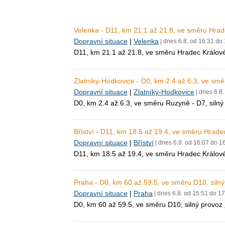
Velenka - D11, km 21.1 až 21.8, ve směru Hrade
Dopravní situace
|
Velenka
| dnes 6.8. od 16:31 do
D11, km 21.1 až 21.8, ve směru Hradec Králové
Zlatníky-Hodkovice - D0, km 2.4 až 6.3, ve smě
Dopravní situace
|
Zlatníky-Hodkovice
| dnes 6.8
D0, km 2.4 až 6.3, ve směru Ruzyně - D7, siln
Bříství - D11, km 18.5 až 19.4, ve směru Hradec
Dopravní situace
|
Bříství
| dnes 6.8. od 16:07 do 1
D11, km 18.5 až 19.4, ve směru Hradec Králové
Praha - D0, km 60 až 59.5, ve směru D10, siln
Dopravní situace
|
Praha
| dnes 6.8. od 15:51 do 1
D0, km 60 až 59.5, ve směru D10, silný provoz