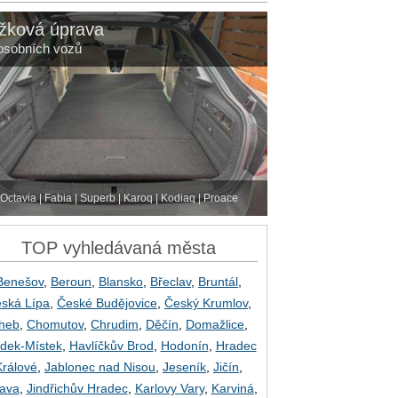
žková úprava
osobních vozů
Octavia | Fabia | Superb | Karoq | Kodiaq | Proace
TOP vyhledávaná města
Benešov
,
Beroun
,
Blansko
,
Břeclav
,
Bruntál
,
ská Lípa
,
České Budějovice
,
Český Krumlov
,
heb
,
Chomutov
,
Chrudim
,
Děčín
,
Domažlice
,
dek-Místek
,
Havlíčkův Brod
,
Hodonín
,
Hradec
Králové
,
Jablonec nad Nisou
,
Jeseník
,
Jičín
,
lava
,
Jindřichův Hradec
,
Karlovy Vary
,
Karviná
,