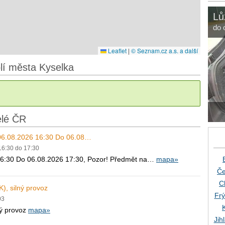
Lů
do 
Leaflet
|
© Seznam.cz a.s. a další
olí města Kyselka
elé ČR
 06.08.2026 16:30 Do 06.08…
 16:30 do 17:30
16:30 Do 06.08.2026 17:30, Pozor! Předmět na…
mapa»
Če
C
K), silný provoz
Frý
03
ný provoz
mapa»
Jih