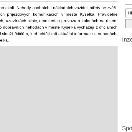
o okolí. Nehody osobních i nákladních vozidel, střety se zvěří,
ch příjezdových komunikacích v městě Kyselka. Pravidelně
h, uzavírkách silnic, omezeních provozu a kolonách na území
 o dopravních nehodách v městě Kyselka vycházejí z oficiálních
 slouží řidičům, kteří chtějí mít aktuální informace o nehodách,
Inz
elka.
Spo