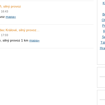
K
, silný provoz
o 16:43
B
ovoz
mapa»
O
P
dec Králové, silný provoz…
R
o 17:03
S
, silný provoz 1 km
mapa»
Tá
Hra