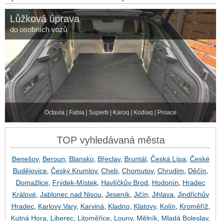
Lůžková úprava
do osobních vozů
Octavia | Fabia | Superb | Karoq | Kodiaq | Proace
TOP vyhledávaná města
Benešov
,
Beroun
,
Blansko
,
Břeclav
,
Bruntál
,
Česká Lípa
,
České
Budějovice
,
Český Krumlov
,
Cheb
,
Chomutov
,
Chrudim
,
Děčín
,
Domažlice
,
Frýdek-Místek
,
Havlíčkův Brod
,
Hodonín
,
Hradec
Králové
,
Jablonec nad Nisou
,
Jeseník
,
Jičín
,
Jihlava
,
Jindřichův
Hradec
,
Karlovy Vary
,
Karviná
,
Kladno
,
Klatovy
,
Kolín
,
Kroměříž
,
Kutná Hora
,
Liberec
,
Litoměřice
,
Louny
,
Mělník
,
Mladá Boleslav
,