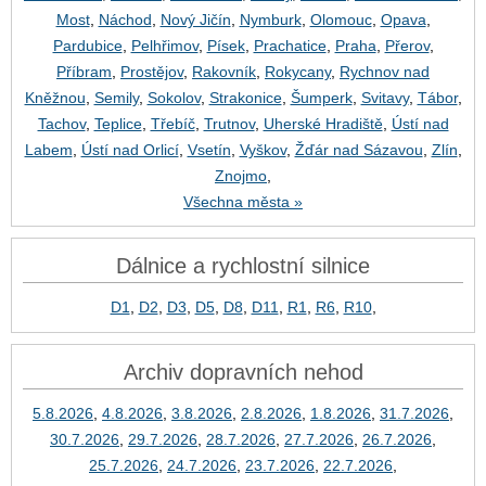
Most
,
Náchod
,
Nový Jičín
,
Nymburk
,
Olomouc
,
Opava
,
Pardubice
,
Pelhřimov
,
Písek
,
Prachatice
,
Praha
,
Přerov
,
Příbram
,
Prostějov
,
Rakovník
,
Rokycany
,
Rychnov nad
Kněžnou
,
Semily
,
Sokolov
,
Strakonice
,
Šumperk
,
Svitavy
,
Tábor
,
Tachov
,
Teplice
,
Třebíč
,
Trutnov
,
Uherské Hradiště
,
Ústí nad
Labem
,
Ústí nad Orlicí
,
Vsetín
,
Vyškov
,
Žďár nad Sázavou
,
Zlín
,
Znojmo
,
Všechna města »
Dálnice a rychlostní silnice
D1
,
D2
,
D3
,
D5
,
D8
,
D11
,
R1
,
R6
,
R10
,
Archiv dopravních nehod
5.8.2026
,
4.8.2026
,
3.8.2026
,
2.8.2026
,
1.8.2026
,
31.7.2026
,
30.7.2026
,
29.7.2026
,
28.7.2026
,
27.7.2026
,
26.7.2026
,
25.7.2026
,
24.7.2026
,
23.7.2026
,
22.7.2026
,