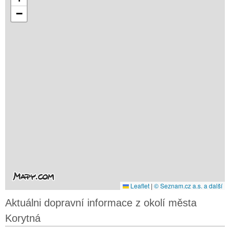
−
Leaflet
|
© Seznam.cz a.s. a další
Aktuálni dopravní informace z okolí města
Korytná