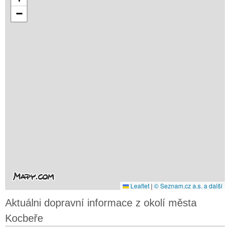
−
Leaflet
|
© Seznam.cz a.s. a další
Aktuálni dopravní informace z okolí města
Kocbeře