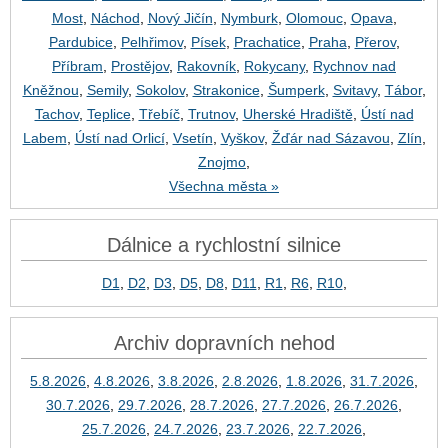
Most
,
Náchod
,
Nový Jičín
,
Nymburk
,
Olomouc
,
Opava
,
Pardubice
,
Pelhřimov
,
Písek
,
Prachatice
,
Praha
,
Přerov
,
Příbram
,
Prostějov
,
Rakovník
,
Rokycany
,
Rychnov nad
Kněžnou
,
Semily
,
Sokolov
,
Strakonice
,
Šumperk
,
Svitavy
,
Tábor
,
Tachov
,
Teplice
,
Třebíč
,
Trutnov
,
Uherské Hradiště
,
Ústí nad
Labem
,
Ústí nad Orlicí
,
Vsetín
,
Vyškov
,
Žďár nad Sázavou
,
Zlín
,
Znojmo
,
Všechna města »
Dálnice a rychlostní silnice
D1
,
D2
,
D3
,
D5
,
D8
,
D11
,
R1
,
R6
,
R10
,
Archiv dopravních nehod
5.8.2026
,
4.8.2026
,
3.8.2026
,
2.8.2026
,
1.8.2026
,
31.7.2026
,
30.7.2026
,
29.7.2026
,
28.7.2026
,
27.7.2026
,
26.7.2026
,
25.7.2026
,
24.7.2026
,
23.7.2026
,
22.7.2026
,