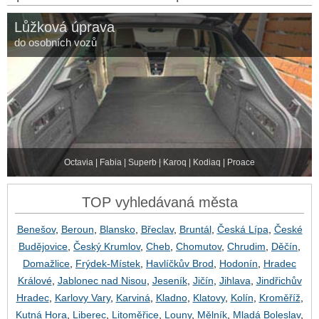
Lůžková úprava
do osobních vozů
Octavia | Fabia | Superb | Karoq | Kodiaq | Proace
TOP vyhledávaná města
Benešov
,
Beroun
,
Blansko
,
Břeclav
,
Bruntál
,
Česká Lípa
,
České
Budějovice
,
Český Krumlov
,
Cheb
,
Chomutov
,
Chrudim
,
Děčín
,
Domažlice
,
Frýdek-Místek
,
Havlíčkův Brod
,
Hodonín
,
Hradec
Králové
,
Jablonec nad Nisou
,
Jeseník
,
Jičín
,
Jihlava
,
Jindřichův
Hradec
,
Karlovy Vary
,
Karviná
,
Kladno
,
Klatovy
,
Kolín
,
Kroměříž
,
Kutná Hora
,
Liberec
,
Litoměřice
,
Louny
,
Mělník
,
Mladá Boleslav
,