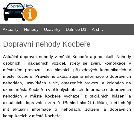
Dopravní info
Aktuálně
Aktuality
Nehody
Uzavírky
Dálnice D1
Archiv
Dopravní nehody Kocbeře
Aktuální dopravní nehody v městě Kocbeře a jeho okolí. Nehody
osobních i nákladních vozidel, střety se zvěří, komplikace v
městském provozu i na hlavních příjezdových komunikacích v
městě Kocbeře. Pravidelně aktualizujeme informace o dopravních
nehodách, uzavírkách silnic, omezeních provozu a kolonách na
území města Kocbeře i v přilehlých obcích. Informace o dopravních
nehodách v městě Kocbeře vycházejí z oficiálních hlášení a
aktuálních dopravních zdrojů. Přehled slouží řidičům, kteří chtějí
mít aktuální informace o nehodách, zdržení a dopravních
komplikacích v městě Kocbeře.