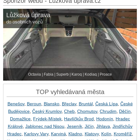
Sponzor webu - Lůžková úprava.cz
Lůžková úprava
do osobních vozů
Octavia | Fabia | Superb | Karoq | Kodiaq | Proace
TOP vyhledávaná města
Benešov
,
Beroun
,
Blansko
,
Břeclav
,
Bruntál
,
Česká Lípa
,
České
Budějovice
,
Český Krumlov
,
Cheb
,
Chomutov
,
Chrudim
,
Děčín
,
Domažlice
,
Frýdek-Místek
,
Havlíčkův Brod
,
Hodonín
,
Hradec
Králové
,
Jablonec nad Nisou
,
Jeseník
,
Jičín
,
Jihlava
,
Jindřichův
Hradec
,
Karlovy Vary
,
Karviná
,
Kladno
,
Klatovy
,
Kolín
,
Kroměříž
,