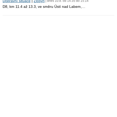
Dopravní situace
|
Zlosyň
| dnes 10.8. od 14:35 do 15:14
D8, km 11.4 až 13.3, ve směru Ústí nad Labem,…