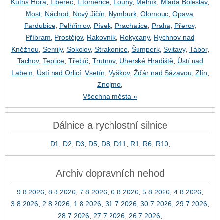
Kutná Hora
,
Liberec
,
Litoměřice
,
Louny
,
Mělník
,
Mladá Boleslav
,
Most
,
Náchod
,
Nový Jičín
,
Nymburk
,
Olomouc
,
Opava
,
Pardubice
,
Pelhřimov
,
Písek
,
Prachatice
,
Praha
,
Přerov
,
Příbram
,
Prostějov
,
Rakovník
,
Rokycany
,
Rychnov nad
Kněžnou
,
Semily
,
Sokolov
,
Strakonice
,
Šumperk
,
Svitavy
,
Tábor
,
Tachov
,
Teplice
,
Třebíč
,
Trutnov
,
Uherské Hradiště
,
Ústí nad
Labem
,
Ústí nad Orlicí
,
Vsetín
,
Vyškov
,
Žďár nad Sázavou
,
Zlín
,
Znojmo
,
Všechna města »
Dálnice a rychlostní silnice
D1
,
D2
,
D3
,
D5
,
D8
,
D11
,
R1
,
R6
,
R10
,
Archiv dopravních nehod
9.8.2026
,
8.8.2026
,
7.8.2026
,
6.8.2026
,
5.8.2026
,
4.8.2026
,
3.8.2026
,
2.8.2026
,
1.8.2026
,
31.7.2026
,
30.7.2026
,
29.7.2026
,
28.7.2026
,
27.7.2026
,
26.7.2026
,