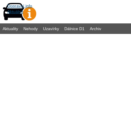
Dopravní info
Aktuálně
Aktuality
Nehody
Uzavírky
Dálnice D1
Archiv