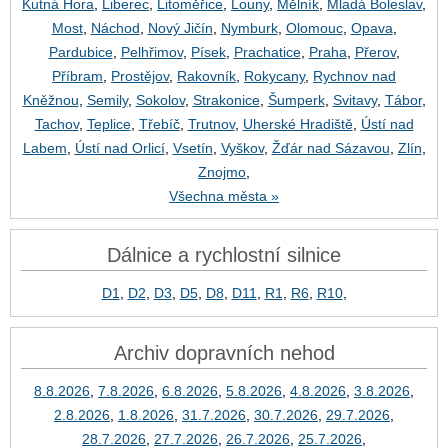
Kutná Hora
,
Liberec
,
Litoměřice
,
Louny
,
Mělník
,
Mladá Boleslav
,
Most
,
Náchod
,
Nový Jičín
,
Nymburk
,
Olomouc
,
Opava
,
Pardubice
,
Pelhřimov
,
Písek
,
Prachatice
,
Praha
,
Přerov
,
Příbram
,
Prostějov
,
Rakovník
,
Rokycany
,
Rychnov nad
Kněžnou
,
Semily
,
Sokolov
,
Strakonice
,
Šumperk
,
Svitavy
,
Tábor
,
Tachov
,
Teplice
,
Třebíč
,
Trutnov
,
Uherské Hradiště
,
Ústí nad
Labem
,
Ústí nad Orlicí
,
Vsetín
,
Vyškov
,
Žďár nad Sázavou
,
Zlín
,
Znojmo
,
Všechna města »
Dálnice a rychlostní silnice
D1
,
D2
,
D3
,
D5
,
D8
,
D11
,
R1
,
R6
,
R10
,
Archiv dopravních nehod
8.8.2026
,
7.8.2026
,
6.8.2026
,
5.8.2026
,
4.8.2026
,
3.8.2026
,
2.8.2026
,
1.8.2026
,
31.7.2026
,
30.7.2026
,
29.7.2026
,
28.7.2026
,
27.7.2026
,
26.7.2026
,
25.7.2026
,