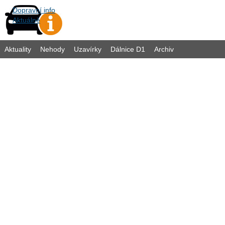
Dopravní info
Aktuálně
Aktuality
Nehody
Uzavírky
Dálnice D1
Archiv