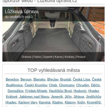
Sponzor webu - Lůžková úprava.cz
Lůžková úprava
do osobních vozů
Octavia | Fabia | Superb | Karoq | Kodiaq | Proace
TOP vyhledávaná města
Benešov
,
Beroun
,
Blansko
,
Břeclav
,
Bruntál
,
Česká Lípa
,
České
Budějovice
,
Český Krumlov
,
Cheb
,
Chomutov
,
Chrudim
,
Děčín
,
Domažlice
,
Frýdek-Místek
,
Havlíčkův Brod
,
Hodonín
,
Hradec
Králové
,
Jablonec nad Nisou
,
Jeseník
,
Jičín
,
Jihlava
,
Jindřichův
Hradec
,
Karlovy Vary
,
Karviná
,
Kladno
,
Klatovy
,
Kolín
,
Kroměříž
,