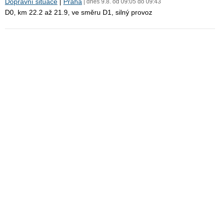
Dopravní situace
|
Praha
| dnes 9.8. od 09:05 do 09:43
D0, km 22.2 až 21.9, ve směru D1, silný provoz