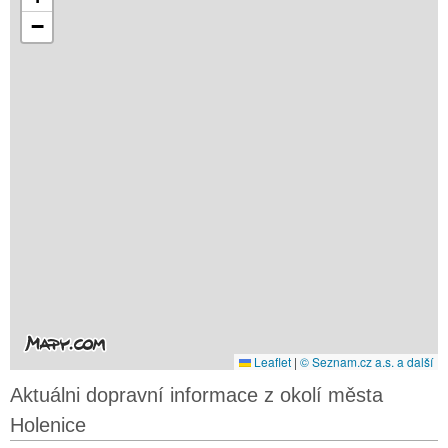
−
Leaflet
|
© Seznam.cz a.s. a další
Aktuálni dopravní informace z okolí města
Holenice