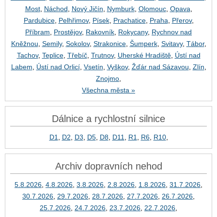
Most
,
Náchod
,
Nový Jičín
,
Nymburk
,
Olomouc
,
Opava
,
Pardubice
,
Pelhřimov
,
Písek
,
Prachatice
,
Praha
,
Přerov
,
Příbram
,
Prostějov
,
Rakovník
,
Rokycany
,
Rychnov nad
Kněžnou
,
Semily
,
Sokolov
,
Strakonice
,
Šumperk
,
Svitavy
,
Tábor
,
Tachov
,
Teplice
,
Třebíč
,
Trutnov
,
Uherské Hradiště
,
Ústí nad
Labem
,
Ústí nad Orlicí
,
Vsetín
,
Vyškov
,
Žďár nad Sázavou
,
Zlín
,
Znojmo
,
Všechna města »
Dálnice a rychlostní silnice
D1
,
D2
,
D3
,
D5
,
D8
,
D11
,
R1
,
R6
,
R10
,
Archiv dopravních nehod
5.8.2026
,
4.8.2026
,
3.8.2026
,
2.8.2026
,
1.8.2026
,
31.7.2026
,
30.7.2026
,
29.7.2026
,
28.7.2026
,
27.7.2026
,
26.7.2026
,
25.7.2026
,
24.7.2026
,
23.7.2026
,
22.7.2026
,