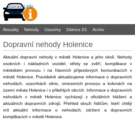
Dopravní info
Aktuálně
Aktuality
Nehody
Uzavírky
Dálnice D1
Archiv
Dopravní nehody Holenice
Aktuální dopravní nehody v městě Holenice a jeho okolí. Nehody
osobních i nákladních vozidel, střety se zvěří, komplikace v
městském provozu i na hlavních příjezdových komunikacích v
městě Holenice. Pravidelně aktualizujeme informace o dopravních
nehodách, uzavírkách silnic, omezeních provozu a kolonách na
území města Holenice i v přilehlých obcích. Informace o dopravních
nehodách v městě Holenice vycházejí z oficiálních hlášení a
aktuálních dopravních zdrojů. Přehled slouží řidičům, kteří chtějí
mít aktuální informace o nehodách, zdržení a dopravních
komplikacích v městě Holenice.