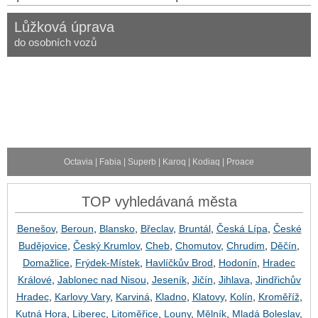
Lůžková úprava
do osobních vozů
Octavia | Fabia | Superb | Karoq | Kodiaq | Proace
TOP vyhledávaná města
Benešov
,
Beroun
,
Blansko
,
Břeclav
,
Bruntál
,
Česká Lípa
,
České
Budějovice
,
Český Krumlov
,
Cheb
,
Chomutov
,
Chrudim
,
Děčín
,
Domažlice
,
Frýdek-Místek
,
Havlíčkův Brod
,
Hodonín
,
Hradec
Králové
,
Jablonec nad Nisou
,
Jeseník
,
Jičín
,
Jihlava
,
Jindřichův
Hradec
,
Karlovy Vary
,
Karviná
,
Kladno
,
Klatovy
,
Kolín
,
Kroměříž
,
Kutná Hora
,
Liberec
,
Litoměřice
,
Louny
,
Mělník
,
Mladá Boleslav
,