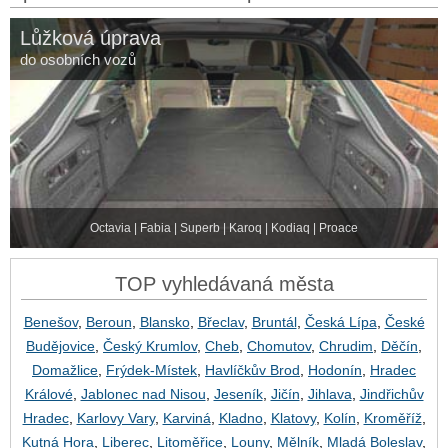
Lůžková úprava
do osobních vozů
Octavia | Fabia | Superb | Karoq | Kodiaq | Proace
TOP vyhledávaná města
Benešov
,
Beroun
,
Blansko
,
Břeclav
,
Bruntál
,
Česká Lípa
,
České
Budějovice
,
Český Krumlov
,
Cheb
,
Chomutov
,
Chrudim
,
Děčín
,
Domažlice
,
Frýdek-Místek
,
Havlíčkův Brod
,
Hodonín
,
Hradec
Králové
,
Jablonec nad Nisou
,
Jeseník
,
Jičín
,
Jihlava
,
Jindřichův
Hradec
,
Karlovy Vary
,
Karviná
,
Kladno
,
Klatovy
,
Kolín
,
Kroměříž
,
Kutná Hora
,
Liberec
,
Litoměřice
,
Louny
,
Mělník
,
Mladá Boleslav
,