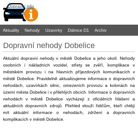
Dopravní info
Aktuálně
Aktuality
Nehody
Uzavírky
Dálnice D1
Archiv
Dopravní nehody Dobelice
Aktuální dopravní nehody v městě Dobelice a jeho okolí. Nehody
osobních i nákladních vozidel, střety se zvěří, komplikace v
městském provozu i na hlavních příjezdových komunikacích v
městě Dobelice. Pravidelně aktualizujeme informace o dopravních
nehodách, uzavírkách silnic, omezeních provozu a kolonách na
území města Dobelice i v přilehlých obcích. Informace o dopravních
nehodách v městě Dobelice vycházejí z oficiálních hlášení a
aktuálních dopravních zdrojů. Přehled slouží řidičům, kteří chtějí
mít aktuální informace o nehodách, zdržení a dopravních
komplikacích v městě Dobelice.