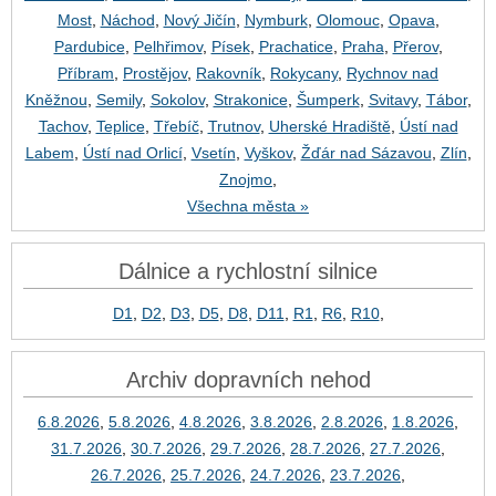
Most
,
Náchod
,
Nový Jičín
,
Nymburk
,
Olomouc
,
Opava
,
Pardubice
,
Pelhřimov
,
Písek
,
Prachatice
,
Praha
,
Přerov
,
Příbram
,
Prostějov
,
Rakovník
,
Rokycany
,
Rychnov nad
Kněžnou
,
Semily
,
Sokolov
,
Strakonice
,
Šumperk
,
Svitavy
,
Tábor
,
Tachov
,
Teplice
,
Třebíč
,
Trutnov
,
Uherské Hradiště
,
Ústí nad
Labem
,
Ústí nad Orlicí
,
Vsetín
,
Vyškov
,
Žďár nad Sázavou
,
Zlín
,
Znojmo
,
Všechna města »
Dálnice a rychlostní silnice
D1
,
D2
,
D3
,
D5
,
D8
,
D11
,
R1
,
R6
,
R10
,
Archiv dopravních nehod
6.8.2026
,
5.8.2026
,
4.8.2026
,
3.8.2026
,
2.8.2026
,
1.8.2026
,
31.7.2026
,
30.7.2026
,
29.7.2026
,
28.7.2026
,
27.7.2026
,
26.7.2026
,
25.7.2026
,
24.7.2026
,
23.7.2026
,