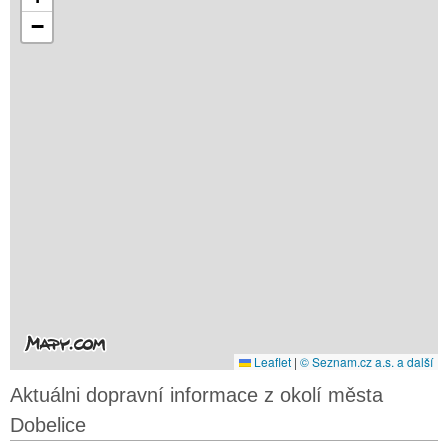
−
Leaflet
|
© Seznam.cz a.s. a další
Aktuálni dopravní informace z okolí města
Dobelice