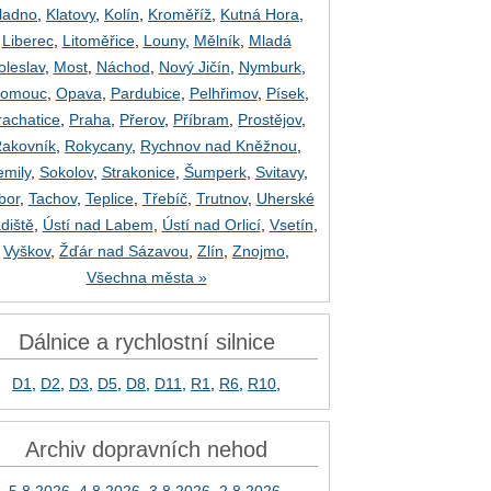
ladno
,
Klatovy
,
Kolín
,
Kroměříž
,
Kutná Hora
,
Liberec
,
Litoměřice
,
Louny
,
Mělník
,
Mladá
oleslav
,
Most
,
Náchod
,
Nový Jičín
,
Nymburk
,
lomouc
,
Opava
,
Pardubice
,
Pelhřimov
,
Písek
,
rachatice
,
Praha
,
Přerov
,
Příbram
,
Prostějov
,
akovník
,
Rokycany
,
Rychnov nad Kněžnou
,
emily
,
Sokolov
,
Strakonice
,
Šumperk
,
Svitavy
,
bor
,
Tachov
,
Teplice
,
Třebíč
,
Trutnov
,
Uherské
diště
,
Ústí nad Labem
,
Ústí nad Orlicí
,
Vsetín
,
Vyškov
,
Žďár nad Sázavou
,
Zlín
,
Znojmo
,
Všechna města »
Dálnice a rychlostní silnice
D1
,
D2
,
D3
,
D5
,
D8
,
D11
,
R1
,
R6
,
R10
,
Archiv dopravních nehod