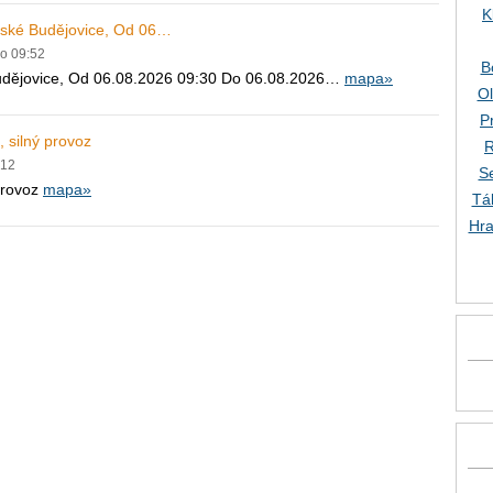
K
České Budějovice, Od 06…
do 09:52
B
udějovice, Od 06.08.2026 09:30 Do 06.08.2026…
mapa»
O
P
 silný provoz
R
:12
S
provoz
mapa»
Tá
Hra