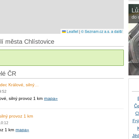
Lů
do 
Leaflet
|
© Seznam.cz a.s. a další
lí města Chlístovice
elé ČR
dec Králové, silný…
9:52
ové, silný provoz 1 km
mapa»
Če
C
silný provoz 1 km
Frý
10:12
voz 1 km
mapa»
Jih