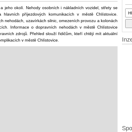
a jeho okolí. Nehody osobních i nákladních vozidel, střety se
 hlavních příjezdových komunikacích v městě Chlístovice.
ch nehodách, uzavírkách silnic, omezeních provozu a kolonách
bcích. Informace o dopravních nehodách v městě Chlístovice
ravních zdrojů. Přehled slouží řidičům, kteří chtějí mít aktuální
Inz
mplikacích v městě Chlístovice.
Spo