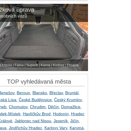
žková úprava
osobních vozů
Octavia | Fabia | Superb | Karoq | Kodiaq | Proace
TOP vyhledávaná města
Benešov
,
Beroun
,
Blansko
,
Břeclav
,
Bruntál
,
ská Lípa
,
České Budějovice
,
Český Krumlov
,
heb
,
Chomutov
,
Chrudim
,
Děčín
,
Domažlice
,
dek-Místek
,
Havlíčkův Brod
,
Hodonín
,
Hradec
Králové
,
Jablonec nad Nisou
,
Jeseník
,
Jičín
,
lava
,
Jindřichův Hradec
,
Karlovy Vary
,
Karviná
,