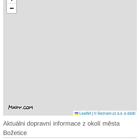
−
Leaflet
|
© Seznam.cz a.s. a další
Aktuálni dopravní informace z okolí města
Božetice