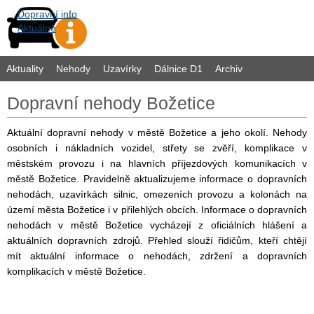
Dopravní info
Aktuálně
Aktuality
Nehody
Uzavírky
Dálnice D1
Archiv
Dopravní nehody Božetice
Aktuální dopravní nehody v městě Božetice a jeho okolí. Nehody
osobních i nákladních vozidel, střety se zvěří, komplikace v
městském provozu i na hlavních příjezdových komunikacích v
městě Božetice. Pravidelně aktualizujeme informace o dopravních
nehodách, uzavírkách silnic, omezeních provozu a kolonách na
území města Božetice i v přilehlých obcích. Informace o dopravních
nehodách v městě Božetice vycházejí z oficiálních hlášení a
aktuálních dopravních zdrojů. Přehled slouží řidičům, kteří chtějí
mít aktuální informace o nehodách, zdržení a dopravních
komplikacích v městě Božetice.