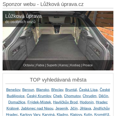
Sponzor webu - Lůžková úprava.cz
Lůžková úprava
do osobních vozů
Octavia | Fabia | Superb | Karoq | Kodiaq | Proace
TOP vyhledávaná města
Benešov
,
Beroun
,
Blansko
,
Břeclav
,
Bruntál
,
Česká Lípa
,
České
Budějovice
,
Český Krumlov
,
Cheb
,
Chomutov
,
Chrudim
,
Děčín
,
Domažlice
,
Frýdek-Místek
,
Havlíčkův Brod
,
Hodonín
,
Hradec
Králové
,
Jablonec nad Nisou
,
Jeseník
,
Jičín
,
Jihlava
,
Jindřichův
Hradec
,
Karlovy Vary
,
Karviná
,
Kladno
,
Klatovy
,
Kolín
,
Kroměříž
,