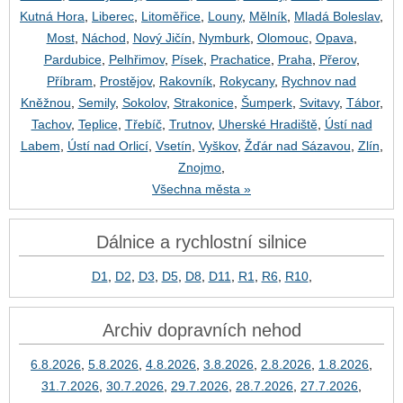
Kutná Hora
,
Liberec
,
Litoměřice
,
Louny
,
Mělník
,
Mladá Boleslav
,
Most
,
Náchod
,
Nový Jičín
,
Nymburk
,
Olomouc
,
Opava
,
Pardubice
,
Pelhřimov
,
Písek
,
Prachatice
,
Praha
,
Přerov
,
Příbram
,
Prostějov
,
Rakovník
,
Rokycany
,
Rychnov nad
Kněžnou
,
Semily
,
Sokolov
,
Strakonice
,
Šumperk
,
Svitavy
,
Tábor
,
Tachov
,
Teplice
,
Třebíč
,
Trutnov
,
Uherské Hradiště
,
Ústí nad
Labem
,
Ústí nad Orlicí
,
Vsetín
,
Vyškov
,
Žďár nad Sázavou
,
Zlín
,
Znojmo
,
Všechna města »
Dálnice a rychlostní silnice
D1
,
D2
,
D3
,
D5
,
D8
,
D11
,
R1
,
R6
,
R10
,
Archiv dopravních nehod
6.8.2026
,
5.8.2026
,
4.8.2026
,
3.8.2026
,
2.8.2026
,
1.8.2026
,
31.7.2026
,
30.7.2026
,
29.7.2026
,
28.7.2026
,
27.7.2026
,