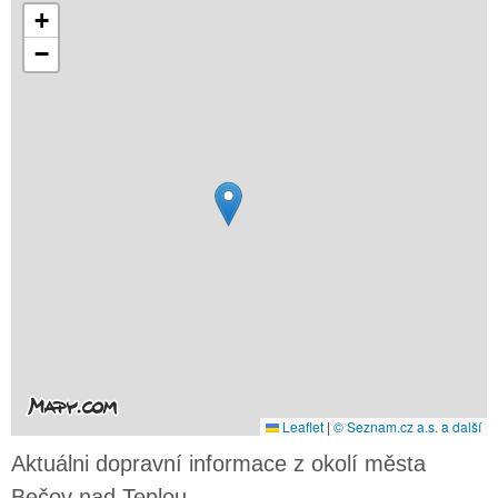
+
−
Leaflet
|
© Seznam.cz a.s. a další
Aktuálni dopravní informace z okolí města
Bečov nad Teplou