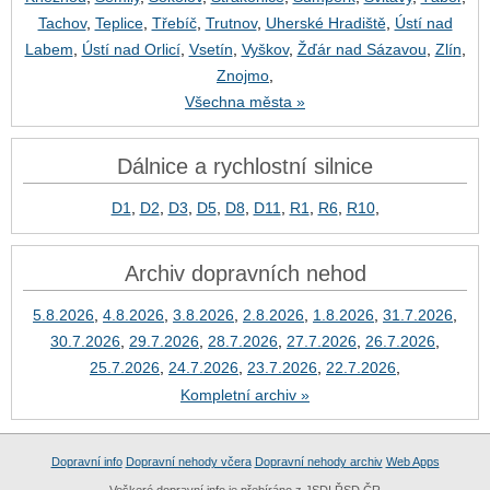
Tachov
,
Teplice
,
Třebíč
,
Trutnov
,
Uherské Hradiště
,
Ústí nad
Labem
,
Ústí nad Orlicí
,
Vsetín
,
Vyškov
,
Žďár nad Sázavou
,
Zlín
,
Znojmo
,
Všechna města »
Dálnice a rychlostní silnice
D1
,
D2
,
D3
,
D5
,
D8
,
D11
,
R1
,
R6
,
R10
,
Archiv dopravních nehod
5.8.2026
,
4.8.2026
,
3.8.2026
,
2.8.2026
,
1.8.2026
,
31.7.2026
,
30.7.2026
,
29.7.2026
,
28.7.2026
,
27.7.2026
,
26.7.2026
,
25.7.2026
,
24.7.2026
,
23.7.2026
,
22.7.2026
,
Kompletní archiv »
Dopravní info
Dopravní nehody včera
Dopravní nehody archiv
Web Apps