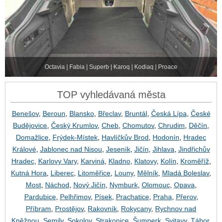
Octavia | Fabia | Superb | Karoq | Kodiaq | Proace
TOP vyhledávaná města
Benešov
,
Beroun
,
Blansko
,
Břeclav
,
Bruntál
,
Česká Lípa
,
České
Budějovice
,
Český Krumlov
,
Cheb
,
Chomutov
,
Chrudim
,
Děčín
,
Domažlice
,
Frýdek-Místek
,
Havlíčkův Brod
,
Hodonín
,
Hradec
Králové
,
Jablonec nad Nisou
,
Jeseník
,
Jičín
,
Jihlava
,
Jindřichův
Hradec
,
Karlovy Vary
,
Karviná
,
Kladno
,
Klatovy
,
Kolín
,
Kroměříž
,
Kutná Hora
,
Liberec
,
Litoměřice
,
Louny
,
Mělník
,
Mladá Boleslav
,
Most
,
Náchod
,
Nový Jičín
,
Nymburk
,
Olomouc
,
Opava
,
Pardubice
,
Pelhřimov
,
Písek
,
Prachatice
,
Praha
,
Přerov
,
Příbram
,
Prostějov
,
Rakovník
,
Rokycany
,
Rychnov nad
Kněžnou
,
Semily
,
Sokolov
,
Strakonice
,
Šumperk
,
Svitavy
,
Tábor
,