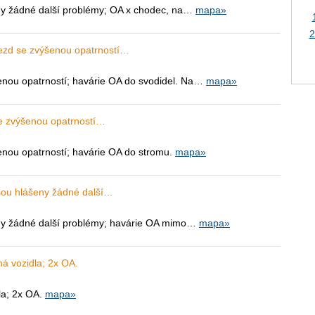
ny žádné další problémy; OA x chodec, na…
mapa»
2
jezd se zvýšenou opatrností…
enou opatrností; havárie OA do svodidel. Na…
mapa»
se zvýšenou opatrností…
enou opatrností; havárie OA do stromu.
mapa»
jsou hlášeny žádné další…
eny žádné další problémy; havárie OA mimo…
mapa»
á vozidla; 2x OA.
la; 2x OA.
mapa»