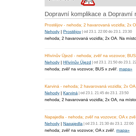
Dopravní komplikace a Dopravní 
Prostějov - nehoda; 2 havarovaná vozidla; 2x 
Nehody
|
Prostějov
| od 23.1. 22:00 do 23.1. 23:30
nehoda; 2 havarovaná vozidla; 2x OA. Na míst
Hřivínův Újezd - nehoda; zvěř na vozovce; BUS 
Nehody
|
Hřivínův Újezd
| od 23.1. 21:50 do 23.1. 2
nehoda; zvěř na vozovce; BUS x zvěř.
mapa»
Karviná - nehoda; 2 havarovaná vozidla; 2x OA
Nehody
|
Karviná
| od 23.1. 21:45 do 23.1. 23:50
nehoda; 2 havarovaná vozidla; 2x OA, na místo
Napajedla - nehoda; zvěř na vozovce; OA x zvě
Nehody
|
Napajedla
| od 23.1. 21:30 do 23.1. 22:00
nehoda; zvěř na vozovce; OA x zvěř.
mapa»