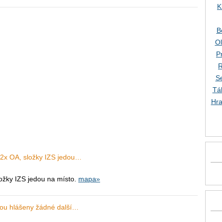
K
B
O
P
R
S
Tá
Hra
 2x OA, složky IZS jedou…
ožky IZS jedou na místo.
mapa»
sou hlášeny žádné další…