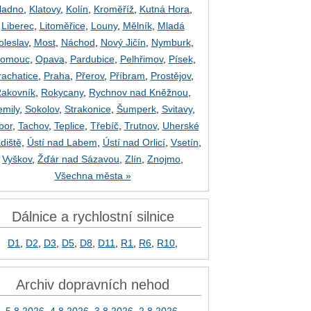
ladno
,
Klatovy
,
Kolín
,
Kroměříž
,
Kutná Hora
,
Liberec
,
Litoměřice
,
Louny
,
Mělník
,
Mladá
oleslav
,
Most
,
Náchod
,
Nový Jičín
,
Nymburk
,
lomouc
,
Opava
,
Pardubice
,
Pelhřimov
,
Písek
,
rachatice
,
Praha
,
Přerov
,
Příbram
,
Prostějov
,
akovník
,
Rokycany
,
Rychnov nad Kněžnou
,
emily
,
Sokolov
,
Strakonice
,
Šumperk
,
Svitavy
,
bor
,
Tachov
,
Teplice
,
Třebíč
,
Trutnov
,
Uherské
diště
,
Ústí nad Labem
,
Ústí nad Orlicí
,
Vsetín
,
Vyškov
,
Žďár nad Sázavou
,
Zlín
,
Znojmo
,
Všechna města »
Dálnice a rychlostní silnice
D1
,
D2
,
D3
,
D5
,
D8
,
D11
,
R1
,
R6
,
R10
,
Archiv dopravních nehod