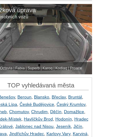
žková úprava
osobních vozů
Octavia | Fabia | Superb | Karoq | Kodiaq | Proace
TOP vyhledávaná města
Benešov
,
Beroun
,
Blansko
,
Břeclav
,
Bruntál
,
ská Lípa
,
České Budějovice
,
Český Krumlov
,
heb
,
Chomutov
,
Chrudim
,
Děčín
,
Domažlice
,
dek-Místek
,
Havlíčkův Brod
,
Hodonín
,
Hradec
Králové
,
Jablonec nad Nisou
,
Jeseník
,
Jičín
,
lava
,
Jindřichův Hradec
,
Karlovy Vary
,
Karviná
,