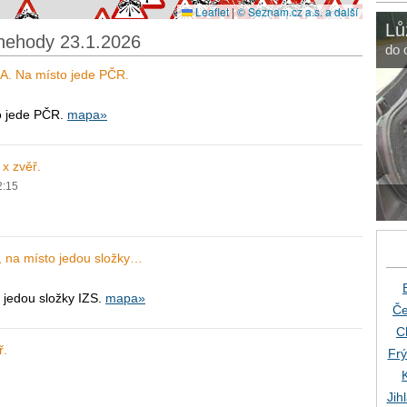
Leaflet
|
© Seznam.cz a.s. a další
Lů
nehody 23.1.2026
do 
OA. Na místo jede PČR.
o jede PČR.
mapa»
x zvěř.
2:15
, na místo jedou složky…
 jedou složky IZS.
mapa»
Če
C
ř.
Frý
Jih